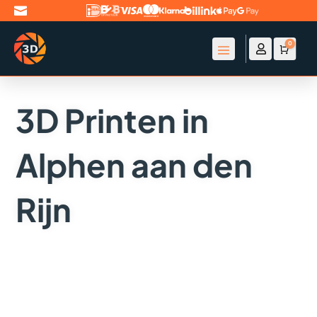

0

Account
Winke
€
0
3D Printen in
Alphen aan den
Rijn