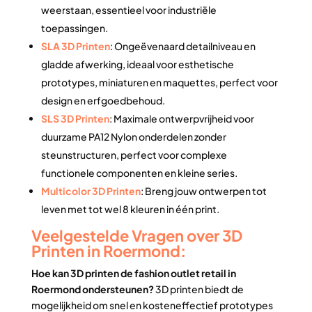
weerstaan, essentieel voor industriële
toepassingen.
SLA 3D Printen
: Ongeëvenaard detailniveau en
gladde afwerking, ideaal voor esthetische
prototypes, miniaturen en maquettes, perfect voor
design en erfgoedbehoud.
SLS 3D Printen
: Maximale ontwerpvrijheid voor
duurzame PA12 Nylon onderdelen zonder
steunstructuren, perfect voor complexe
functionele componenten en kleine series.
Multicolor 3D Printen
: Breng jouw ontwerpen tot
leven met tot wel 8 kleuren in één print.
Veelgestelde Vragen over 3D
Printen in Roermond:
Hoe kan 3D printen de fashion outlet retail in
Roermond ondersteunen?
3D printen biedt de
mogelijkheid om snel en kosteneffectief prototypes