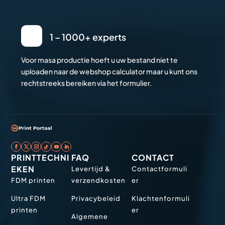
1 – 1000+ experts
Voor masa productie hoeft u uw bestand niet te
uploaden naar de webshop calculator maar u kunt ons
rechtstreeks bereiken via het formulier.
PRINTTECHNI
FAQ
CONTACT
EKEN
Levertijd &
Contactformuli
FDM printen
verzendkosten
er
Ultra FDM
Privacybeleid
Klachtenformuli
printen
er
Algemene