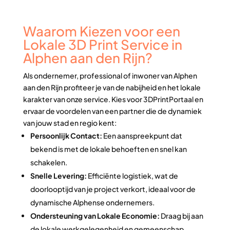
Waarom Kiezen voor een
Lokale 3D Print Service in
Alphen aan den Rijn?
Als ondernemer, professional of inwoner van Alphen
aan den Rijn profiteer je van de nabijheid en het lokale
karakter van onze service. Kies voor 3DPrintPortaal en
ervaar de voordelen van een partner die de dynamiek
van jouw stad en regio kent:
Persoonlijk Contact:
Een aanspreekpunt dat
bekend is met de lokale behoeften en snel kan
schakelen.
Snelle Levering:
Efficiënte logistiek, wat de
doorlooptijd van je project verkort, ideaal voor de
dynamische Alphense ondernemers.
Ondersteuning van Lokale Economie:
Draag bij aan
de lokale werkgelegenheid en gemeenschap.