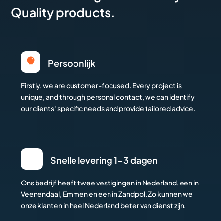
Quality products.

Persoonlijk
Firstly, we are customer-focused. Every project is
unique, and through personal contact, we can identify
our clients' specific needs and provide tailored advice.
Snelle levering 1-3 dagen
Ons bedrijf heeft twee vestigingen in Nederland, een in
Veenendaal, Emmen en een in Zandpol. Zo kunnen we
onze klanten in heel Nederland beter van dienst zijn.