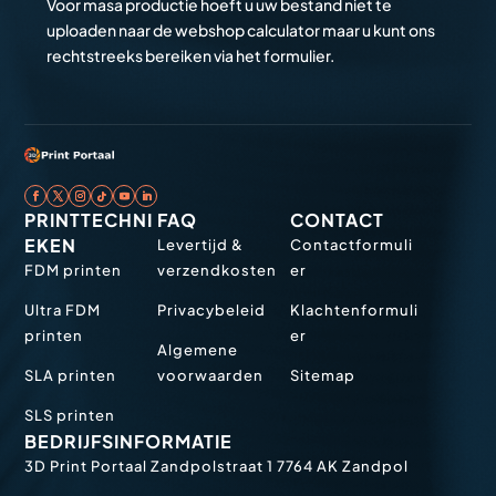
Voor masa productie hoeft u uw bestand niet te
uploaden naar de webshop calculator maar u kunt ons
rechtstreeks bereiken via het formulier.
PRINTTECHNI
FAQ
CONTACT
EKEN
Levertijd &
Contactformuli
FDM printen
verzendkosten
er
Ultra FDM
Privacybeleid
Klachtenformuli
printen
er
Algemene
SLA printen
voorwaarden
Sitemap
SLS printen
BEDRIJFSINFORMATIE
3D Print Portaal
Zandpolstraat 1
7764 AK Zandpol