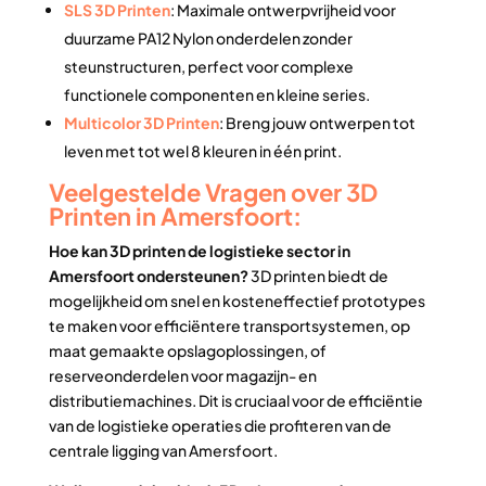
SLS 3D Printen
: Maximale ontwerpvrijheid voor
duurzame PA12 Nylon onderdelen zonder
steunstructuren, perfect voor complexe
functionele componenten en kleine series.
Multicolor 3D Printen
: Breng jouw ontwerpen tot
leven met tot wel 8 kleuren in één print.
Veelgestelde Vragen over 3D
Printen in Amersfoort:
Hoe kan 3D printen de logistieke sector in
Amersfoort ondersteunen?
3D printen biedt de
mogelijkheid om snel en kosteneffectief prototypes
te maken voor efficiëntere transportsystemen, op
maat gemaakte opslagoplossingen, of
reserveonderdelen voor magazijn- en
distributiemachines. Dit is cruciaal voor de efficiëntie
van de logistieke operaties die profiteren van de
centrale ligging van Amersfoort.