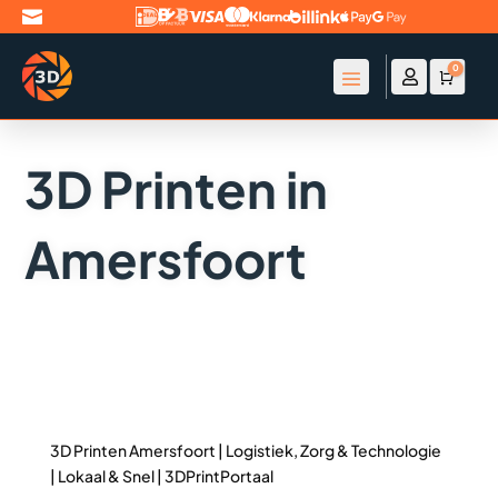

0

Account
Winke
€
0
3D Printen in
Amersfoort
3D Printen Amersfoort | Logistiek, Zorg & Technologie
| Lokaal & Snel | 3DPrintPortaal