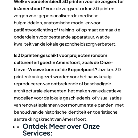
Welke voordelen biedt 3D printen voor de zorgsector
in Amersfoort?
Voor de zorgsector kan 3D printen
zorgen voor gepersonaliseerde medische
hulpmiddelen, anatomische modellen voor
patiëntvoorlichting of training, of op maat gemaakte
onderdelen voor bestaande apparatuur, wat de
kwaliteit van de lokale gezondheidszorg verbetert.
Is 3D printen geschikt voor projecten rondom
cultureel erfgoed in Amersfoort, zoals de Onze-
Lieve-Vrouwetoren of de Koppelpoort?
Jazeker. 3D
printen kan ingezet worden voor het nauwkeurig
reproduceren van ontbrekende of beschadigde
architecturale elementen, het maken van educatieve
modellen voor de lokale geschiedenis, of visualisaties
van renovatieplannen voor monumentale panden, met
behoud van de historische identiteit en toeristische
aantrekkingskracht van Amersfoort.
Ontdek Meer over Onze
Services: