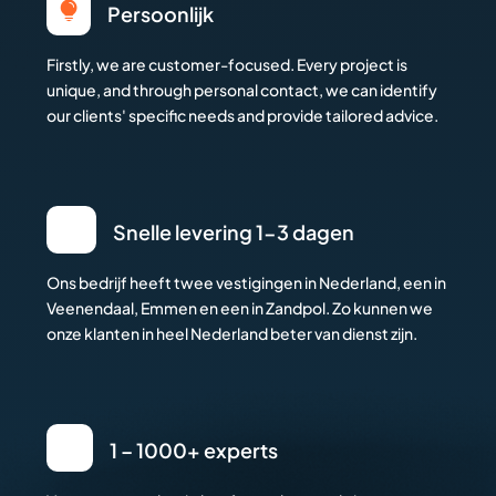

Persoonlijk
Firstly, we are customer-focused. Every project is
unique, and through personal contact, we can identify
our clients' specific needs and provide tailored advice.
Snelle levering 1-3 dagen
Ons bedrijf heeft twee vestigingen in Nederland, een in
Veenendaal, Emmen en een in Zandpol. Zo kunnen we
onze klanten in heel Nederland beter van dienst zijn.
1 – 1000+ experts