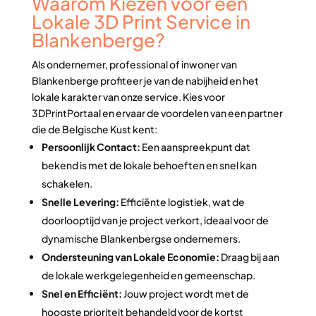
Waarom Kiezen voor een
Lokale 3D Print Service in
Blankenberge?
Als ondernemer, professional of inwoner van
Blankenberge profiteer je van de nabijheid en het
lokale karakter van onze service. Kies voor
3DPrintPortaal en ervaar de voordelen van een partner
die de Belgische Kust kent:
Persoonlijk Contact:
Een aanspreekpunt dat
bekend is met de lokale behoeften en snel kan
schakelen.
Snelle Levering:
Efficiënte logistiek, wat de
doorlooptijd van je project verkort, ideaal voor de
dynamische Blankenbergse ondernemers.
Ondersteuning van Lokale Economie:
Draag bij aan
de lokale werkgelegenheid en gemeenschap.
Snel en Efficiënt:
Jouw project wordt met de
hoogste prioriteit behandeld voor de kortst