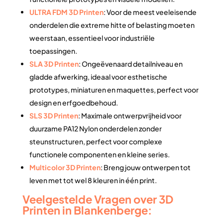
ULTRA FDM 3D Printen
: Voor de meest veeleisende
onderdelen die extreme hitte of belasting moeten
weerstaan, essentieel voor industriële
toepassingen.
SLA 3D Printen
: Ongeëvenaard detailniveau en
gladde afwerking, ideaal voor esthetische
prototypes, miniaturen en maquettes, perfect voor
design en erfgoedbehoud.
SLS 3D Printen
: Maximale ontwerpvrijheid voor
duurzame PA12 Nylon onderdelen zonder
steunstructuren, perfect voor complexe
functionele componenten en kleine series.
Multicolor 3D Printen
: Breng jouw ontwerpen tot
leven met tot wel 8 kleuren in één print.
Veelgestelde Vragen over 3D
Printen in Blankenberge: