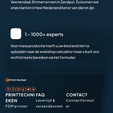
Veenendaal, Emmen en een in Zandpol. Zo kunnen we
onze klanten in heel Nederland beter van dienst zijn.
1 – 1000+ experts
Voor masa productie hoeft u uw bestand niet te
uploaden naar de webshop calculator maar u kunt ons
rechtstreeks bereiken via het formulier.
PRINTTECHNI
FAQ
CONTACT
EKEN
Levertijd &
Contactformuli
FDM printen
verzendkosten
er