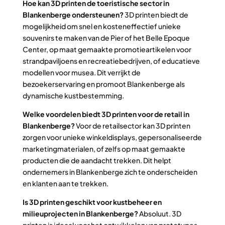
Hoe kan 3D printen de toeristische sector in
Blankenberge ondersteunen?
3D printen biedt de
mogelijkheid om snel en kosteneffectief unieke
souvenirs te maken van de Pier of het Belle Epoque
Center, op maat gemaakte promotieartikelen voor
strandpaviljoens en recreatiebedrijven, of educatieve
modellen voor musea. Dit verrijkt de
bezoekerservaring en promoot Blankenberge als
dynamische kustbestemming.
Welke voordelen biedt 3D printen voor de retail in
Blankenberge?
Voor de retailsector kan 3D printen
zorgen voor unieke winkeldisplays, gepersonaliseerde
marketingmaterialen, of zelfs op maat gemaakte
producten die de aandacht trekken. Dit helpt
ondernemers in Blankenberge zich te onderscheiden
en klanten aan te trekken.
Is 3D printen geschikt voor kustbeheer en
milieuprojecten in Blankenberge?
Absoluut. 3D