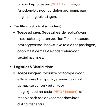
productieprocessen (
SLS 3D Printen
), of
functionele eindonderdelen voor complexe
engineeringoplossingen.
Textiles (historical & modern):
Toepassingen:
Gedetailleerde replica's van
historische objecten voor het Textielmuseum,
prototypes voor innovatieve textieltoepassingen,
of op maat gemaakte onderdelen voor
textielmachines.
Logistics & Distribution:
Toepassingen:
Robuuste prototypes voor
efficiëntere transportsystemen, op maat
gemaakte sensorkasten voor
magazijnoptimalisatie (
PETG Filament
), of
reserveonderdelen voor machines in de
distributiecentra.