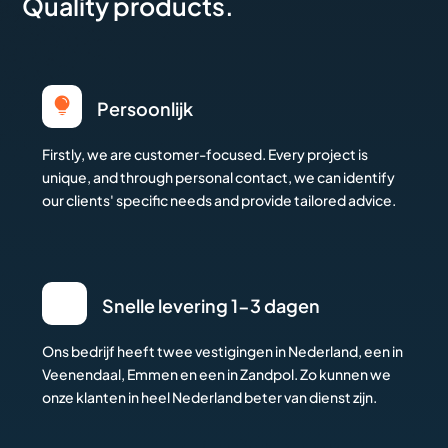
Quality products.

Persoonlijk
Firstly, we are customer-focused. Every project is
unique, and through personal contact, we can identify
our clients' specific needs and provide tailored advice.
Snelle levering 1-3 dagen
Ons bedrijf heeft twee vestigingen in Nederland, een in
Veenendaal, Emmen en een in Zandpol. Zo kunnen we
onze klanten in heel Nederland beter van dienst zijn.