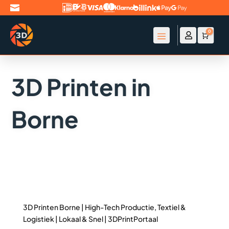

0

Account
Winke
€
0
3D Printen in
Borne
3D Printen Borne | High-Tech Productie, Textiel &
Logistiek | Lokaal & Snel | 3DPrintPortaal