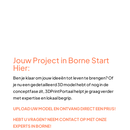
Jouw Project in Borne Start
Hier:
Ben je klaar om jouw ideeën tot leven te brengen? Of
je nu een gedetailleerd 3D model hebt of nog in de
conceptfase zit, 3DPrintPortaal helpt je graag verder
met expertise en lokaal begrip.
UPLOAD UW MODEL EN ONTVANG DIRECT EEN PRIJS!
HEBT U VRAGEN? NEEM CONTACT OP MET ONZE
EXPERTS IN BORNE!