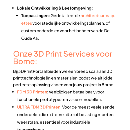
Lokale Ontwikkeling & Leefomgeving:
Toepassingen:
Gedetailleerde
architectuurmaqu
ettes
voor stedelijke ontwikkelingsplannen, of
custom onderdelen voor het beheer van de De
Oude Aa.
Onze 3D Print Services voor
Borne:
Bij 3DPrintPortaal bieden we een breed scala aan 3D
printtechnologieën en materialen, zodat we altijd de
perfecte oplossing vinden voor jouw project in Borne.
FDM 3D Printen
: Veelzijdig en betaalbaar, voor
functionele prototypes en visuele modellen.
ULTRA FDM 3D Printen
: Voor de meest veeleisende
onderdelen die extreme hitte of belasting moeten
weerstaan, essentieel voor industriële
toepassingen.