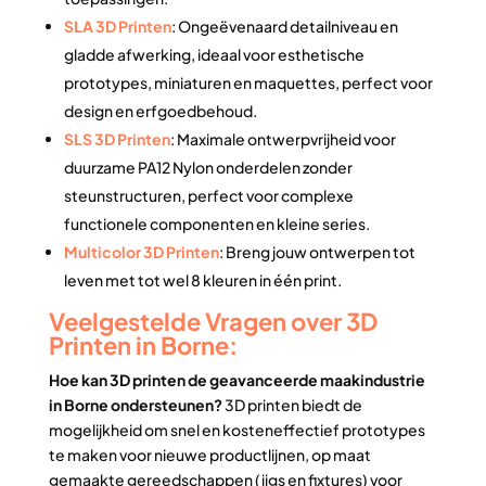
SLA 3D Printen
: Ongeëvenaard detailniveau en
gladde afwerking, ideaal voor esthetische
prototypes, miniaturen en maquettes, perfect voor
design en erfgoedbehoud.
SLS 3D Printen
: Maximale ontwerpvrijheid voor
duurzame PA12 Nylon onderdelen zonder
steunstructuren, perfect voor complexe
functionele componenten en kleine series.
Multicolor 3D Printen
: Breng jouw ontwerpen tot
leven met tot wel 8 kleuren in één print.
Veelgestelde Vragen over 3D
Printen in Borne:
Hoe kan 3D printen de geavanceerde maakindustrie
in Borne ondersteunen?
3D printen biedt de
mogelijkheid om snel en kosteneffectief prototypes
te maken voor nieuwe productlijnen, op maat
gemaakte gereedschappen (jigs en fixtures) voor