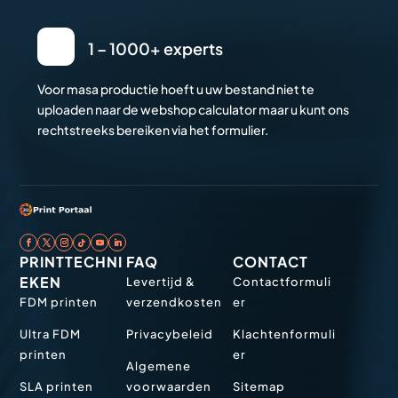
1 – 1000+ experts
Voor masa productie hoeft u uw bestand niet te
uploaden naar de webshop calculator maar u kunt ons
rechtstreeks bereiken via het formulier.
PRINTTECHNI
FAQ
CONTACT
EKEN
Levertijd &
Contactformuli
FDM printen
verzendkosten
er
Ultra FDM
Privacybeleid
Klachtenformuli
printen
er
Algemene
SLA printen
voorwaarden
Sitemap