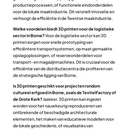
productieprocessen, of functionele eindonderdelen
voor de lokale maakindustrie. Dit versnelt innovatie en
verhoogt de efficiëntie in de Twentse maakindustrie.
Welke voordelen biedt 3D printen voor de logistieke
sector in Borne?
Voor de logistieke sector kan 3D
printen zorgen voor snelle prototyping van
efficiëntere transportsystemen, op maat gemaakte
opslagoplossingen, of reserveonderdelen voor
transport- en magazijnmachines. Dit is cruciaal voor de
efficiëntie van de distributiecentra die profiteren van
de strategische ligging van Borne.
Is 3D printen geschikt voor projecten rondom
cultureel erfgoed in Borne, zoals de TextielFactory of
de Grote Kerk?
Jazeker. 3D printen kan ingezet
worden voor het nauwkeurig reproduceren van
ontbrekende of beschadigde architecturale
elementen, het maken van educatieve modellen voor
de lokale geschiedenis, of visualisaties van