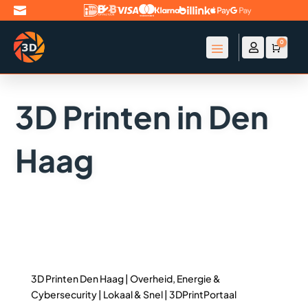

0

Account
Winke
€
0
3D Printen in Den
Haag
3D Printen Den Haag | Overheid, Energie &
Cybersecurity | Lokaal & Snel | 3DPrintPortaal