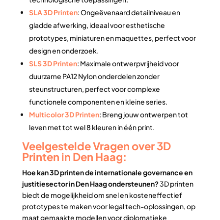
SLA 3D Printen
: Ongeëvenaard detailniveau en
gladde afwerking, ideaal voor esthetische
prototypes, miniaturen en maquettes, perfect voor
design en onderzoek.
SLS 3D Printen
: Maximale ontwerpvrijheid voor
duurzame PA12 Nylon onderdelen zonder
steunstructuren, perfect voor complexe
functionele componenten en kleine series.
Multicolor 3D Printen
: Breng jouw ontwerpen tot
leven met tot wel 8 kleuren in één print.
Veelgestelde Vragen over 3D
Printen in Den Haag:
Hoe kan 3D printen de internationale governance en
justitiesector in Den Haag ondersteunen?
3D printen
biedt de mogelijkheid om snel en kosteneffectief
prototypes te maken voor legal tech-oplossingen, op
maat gemaakte modellen voor diplomatieke