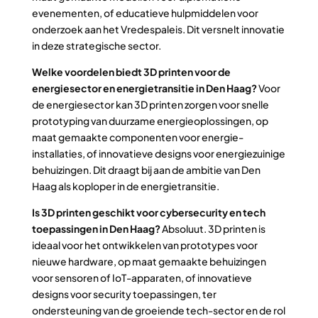
evenementen, of educatieve hulpmiddelen voor
onderzoek aan het Vredespaleis. Dit versnelt innovatie
in deze strategische sector.
Welke voordelen biedt 3D printen voor de
energiesector en energietransitie in Den Haag?
Voor
de energiesector kan 3D printen zorgen voor snelle
prototyping van duurzame energieoplossingen, op
maat gemaakte componenten voor energie-
installaties, of innovatieve designs voor energiezuinige
behuizingen. Dit draagt bij aan de ambitie van Den
Haag als koploper in de energietransitie.
Is 3D printen geschikt voor cybersecurity en tech
toepassingen in Den Haag?
Absoluut. 3D printen is
ideaal voor het ontwikkelen van prototypes voor
nieuwe hardware, op maat gemaakte behuizingen
voor sensoren of IoT-apparaten, of innovatieve
designs voor security toepassingen, ter
ondersteuning van de groeiende tech-sector en de rol