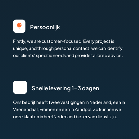

Persoonlijk
Firstly, we are customer-focused. Every project is
unique, and through personal contact, we can identify
our clients' specific needs and provide tailored advice.
Snelle levering 1-3 dagen
Ons bedrijf heeft twee vestigingen in Nederland, een in
Veenendaal, Emmen en een in Zandpol. Zo kunnen we
onze klanten in heel Nederland beter van dienst zijn.