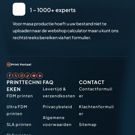
1 – 1000+ experts
Voor masa productie hoeft u uw bestand niet te
uploaden naar de webshop calculator maar u kunt ons
rechtstreeks bereiken via het formulier.
PRINTTECHNI
FAQ
CONTACT
EKEN
Levertijd &
Contactformuli
FDM printen
verzendkosten
er
Ultra FDM
Privacybeleid
Klachtenformuli
printen
er
Algemene
SLA printen
voorwaarden
Sitemap