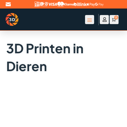

0

Account
Winke
€
0
3D Printen in
Dieren