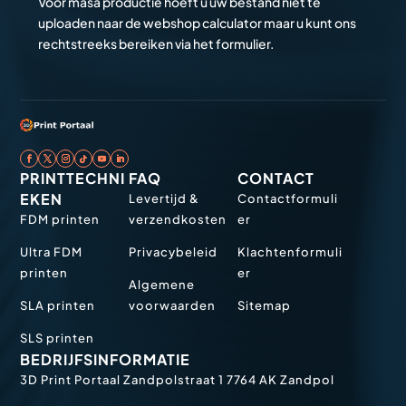
Voor masa productie hoeft u uw bestand niet te
uploaden naar de webshop calculator maar u kunt ons
rechtstreeks bereiken via het formulier.
PRINTTECHNI
FAQ
CONTACT
EKEN
Levertijd &
Contactformuli
FDM printen
verzendkosten
er
Ultra FDM
Privacybeleid
Klachtenformuli
printen
er
Algemene
SLA printen
voorwaarden
Sitemap
SLS printen
BEDRIJFSINFORMATIE
3D Print Portaal
Zandpolstraat 1
7764 AK Zandpol