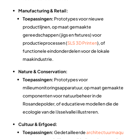
Manufacturing & Retail:
Toepassingen:
Prototypes voor nieuwe
productlijnen, op maat gemaakte
gereedschappen (jigs en fixtures) voor
productieprocessen (
SLS 3D Printen
), of
functionele eindonderdelen voor de lokale
maakindustrie.
Nature & Conservation:
Toepassingen:
Prototypes voor
milieumonitoringsapparatuur, op maat gemaakte
componenten voor natuurbeheer in de
Rosandepolder, of educatieve modellen die de
ecologie van de IJsselvallei illustreren.
Cultuur & Erfgoed:
Toepassingen:
Gedetailleerde
architectuurmaqu