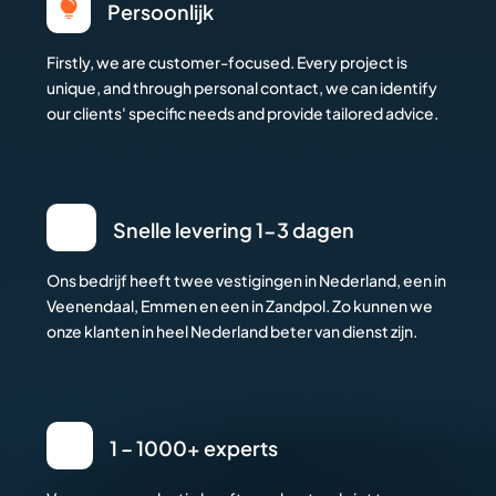

Persoonlijk
Firstly, we are customer-focused. Every project is
unique, and through personal contact, we can identify
our clients' specific needs and provide tailored advice.
Snelle levering 1-3 dagen
Ons bedrijf heeft twee vestigingen in Nederland, een in
Veenendaal, Emmen en een in Zandpol. Zo kunnen we
onze klanten in heel Nederland beter van dienst zijn.
1 – 1000+ experts