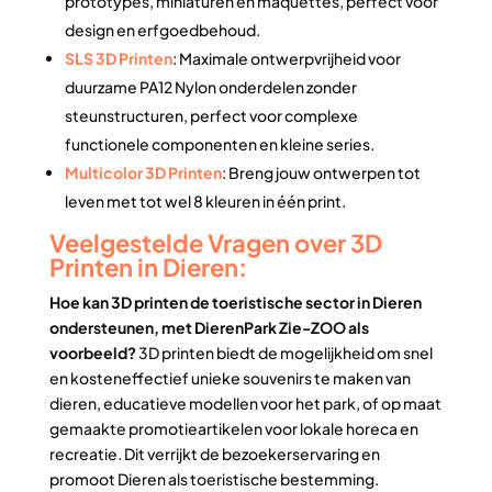
prototypes, miniaturen en maquettes, perfect voor
design en erfgoedbehoud.
SLS 3D Printen
: Maximale ontwerpvrijheid voor
duurzame PA12 Nylon onderdelen zonder
steunstructuren, perfect voor complexe
functionele componenten en kleine series.
Multicolor 3D Printen
: Breng jouw ontwerpen tot
leven met tot wel 8 kleuren in één print.
Veelgestelde Vragen over 3D
Printen in Dieren:
Hoe kan 3D printen de toeristische sector in Dieren
ondersteunen, met DierenPark Zie-ZOO als
voorbeeld?
3D printen biedt de mogelijkheid om snel
en kosteneffectief unieke souvenirs te maken van
dieren, educatieve modellen voor het park, of op maat
gemaakte promotieartikelen voor lokale horeca en
recreatie. Dit verrijkt de bezoekerservaring en
promoot Dieren als toeristische bestemming.