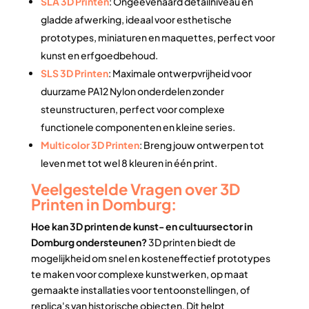
SLA 3D Printen
: Ongeëvenaard detailniveau en
gladde afwerking, ideaal voor esthetische
prototypes, miniaturen en maquettes, perfect voor
kunst en erfgoedbehoud.
SLS 3D Printen
: Maximale ontwerpvrijheid voor
duurzame PA12 Nylon onderdelen zonder
steunstructuren, perfect voor complexe
functionele componenten en kleine series.
Multicolor 3D Printen
: Breng jouw ontwerpen tot
leven met tot wel 8 kleuren in één print.
Veelgestelde Vragen over 3D
Printen in Domburg:
Hoe kan 3D printen de kunst- en cultuursector in
Domburg ondersteunen?
3D printen biedt de
mogelijkheid om snel en kosteneffectief prototypes
te maken voor complexe kunstwerken, op maat
gemaakte installaties voor tentoonstellingen, of
replica's van historische objecten. Dit helpt