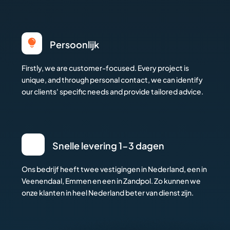

Persoonlijk
Firstly, we are customer-focused. Every project is
unique, and through personal contact, we can identify
our clients' specific needs and provide tailored advice.
Snelle levering 1-3 dagen
Ons bedrijf heeft twee vestigingen in Nederland, een in
Veenendaal, Emmen en een in Zandpol. Zo kunnen we
onze klanten in heel Nederland beter van dienst zijn.