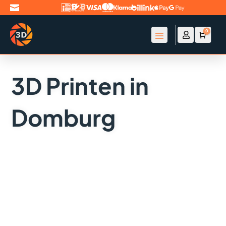

0

Account
Winke
€
0
3D Printen in
Domburg