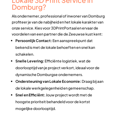
Lokale 3D Print Service in
Domburg?
Als ondernemer, professional of inwoner van Domburg
profiteer je van de nabijheid en het lokale karakter van
onze service. Kies voor 3DPrintPortaal en ervaar de
voordelen van een partner die de Zeeuwse kust kent:
Persoonlijk Contact:
Een aanspreekpunt dat
bekend is met de lokale behoeften en snel kan
schakelen.
Snelle Levering:
Efficiënte logistiek, wat de
doorlooptijd van je project verkort, ideaal voor de
dynamische Domburgse ondernemers.
Ondersteuning van Lokale Economie:
Draag bij aan
de lokale werkgelegenheid en gemeenschap.
Snel en Efficiënt:
Jouw project wordt met de
hoogste prioriteit behandeld voor de kortst
mogelijke doorlooptijd.