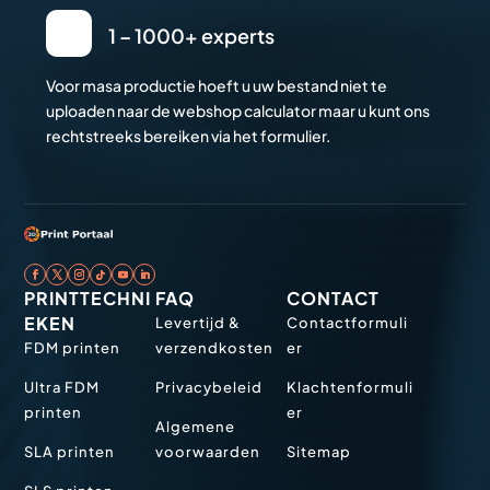
1 – 1000+ experts
Voor masa productie hoeft u uw bestand niet te
uploaden naar de webshop calculator maar u kunt ons
rechtstreeks bereiken via het formulier.
PRINTTECHNI
FAQ
CONTACT
EKEN
Levertijd &
Contactformuli
FDM printen
verzendkosten
er
Ultra FDM
Privacybeleid
Klachtenformuli
printen
er
Algemene
SLA printen
voorwaarden
Sitemap