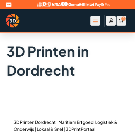

0

Account
Winke
€
0
3D Printen in
Dordrecht
3D Printen Dordrecht | Maritiem Erfgoed, Logistiek &
Onderwijs | Lokaal & Snel | 3DPrintPortaal