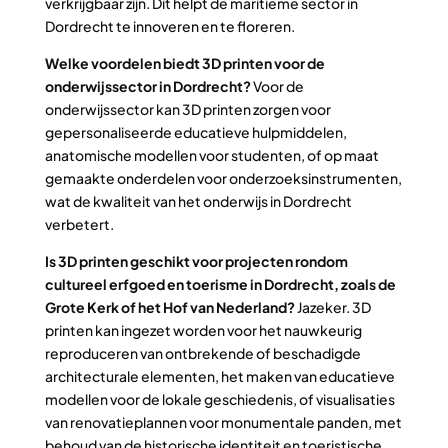
verkrijgbaar zijn. Dit helpt de maritieme sector in
Dordrecht te innoveren en te floreren.
Welke voordelen biedt 3D printen voor de
onderwijssector in Dordrecht?
Voor de
onderwijssector kan 3D printen zorgen voor
gepersonaliseerde educatieve hulpmiddelen,
anatomische modellen voor studenten, of op maat
gemaakte onderdelen voor onderzoeksinstrumenten,
wat de kwaliteit van het onderwijs in Dordrecht
verbetert.
Is 3D printen geschikt voor projecten rondom
cultureel erfgoed en toerisme in Dordrecht, zoals de
Grote Kerk of het Hof van Nederland?
Jazeker. 3D
printen kan ingezet worden voor het nauwkeurig
reproduceren van ontbrekende of beschadigde
architecturale elementen, het maken van educatieve
modellen voor de lokale geschiedenis, of visualisaties
van renovatieplannen voor monumentale panden, met
behoud van de historische identiteit en toeristische