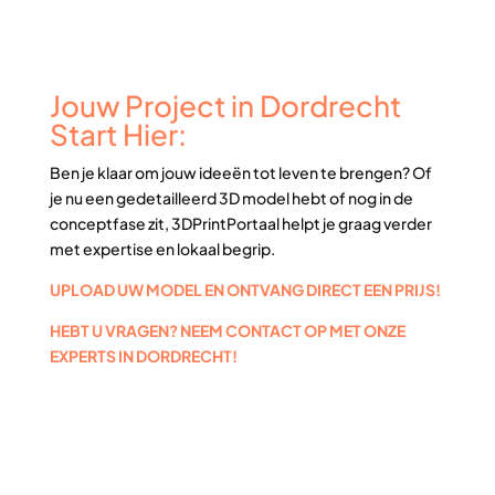
Jouw Project in Dordrecht
Start Hier:
Ben je klaar om jouw ideeën tot leven te brengen? Of
je nu een gedetailleerd 3D model hebt of nog in de
conceptfase zit, 3DPrintPortaal helpt je graag verder
met expertise en lokaal begrip.
UPLOAD UW MODEL EN ONTVANG DIRECT EEN PRIJS!
HEBT U VRAGEN? NEEM CONTACT OP MET ONZE
EXPERTS IN DORDRECHT!