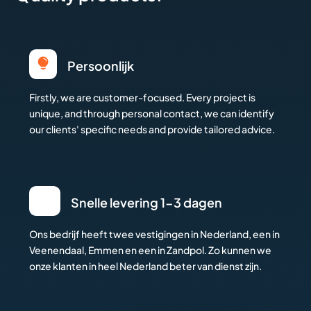

Persoonlijk
Firstly, we are customer-focused. Every project is
unique, and through personal contact, we can identify
our clients' specific needs and provide tailored advice.
Snelle levering 1-3 dagen
Ons bedrijf heeft twee vestigingen in Nederland, een in
Veenendaal, Emmen en een in Zandpol. Zo kunnen we
onze klanten in heel Nederland beter van dienst zijn.