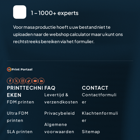
1 – 1000+ experts
Voor masa productie hoeft u uw bestand niet te
uploaden naar de webshop calculator maar u kunt ons
rechtstreeks bereiken via het formulier.
PRINTTECHNI
FAQ
CONTACT
EKEN
Levertijd &
Contactformuli
FDM printen
verzendkosten
er
Ultra FDM
Privacybeleid
Klachtenformuli
printen
er
Algemene
SLA printen
voorwaarden
Sitemap