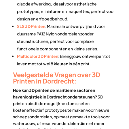
gladde afwerking, ideaal voor esthetische
prototypes, miniaturen en maquettes, perfect voor
design en erfgoedbehoud.
SLS 3D Printen
: Maximale ontwerpvrijheid voor
duurzame PA12 Nylon onderdelen zonder
steunstructuren, perfect voor complexe
functionele componenten en kleine series.
Multicolor 3D Printen
: Breng jouw ontwerpen tot
leven met tot wel 8 kleuren in één print.
Veelgestelde Vragen over 3D
Printen in Dordrecht:
Hoe kan 3D printen de maritieme sector en
havenlogistiek in Dordrecht ondersteunen?
3D
printen biedt de mogelijkheid om snel en
kosteneffectief prototypes te maken voor nieuwe
scheepsonderdelen, op maat gemaakte tools voor
waterbouw, of reserveonderdelen die niet meer