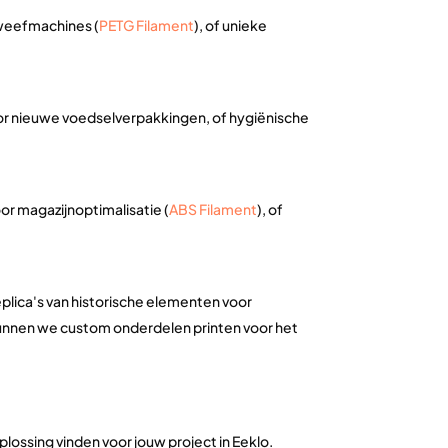
 weefmachines (
PETG Filament
), of unieke
oor nieuwe voedselverpakkingen, of hygiënische
r magazijnoptimalisatie (
ABS Filament
), of
plica's van historische elementen voor
 kunnen we custom onderdelen printen voor het
lossing vinden voor jouw project in Eeklo.