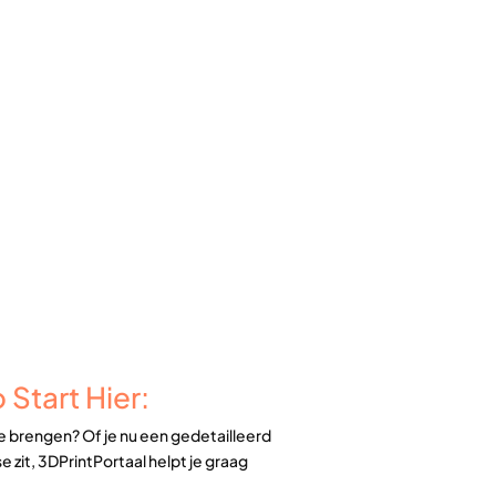
 Start Hier:
te brengen? Of je nu een gedetailleerd
 zit, 3DPrintPortaal helpt je graag