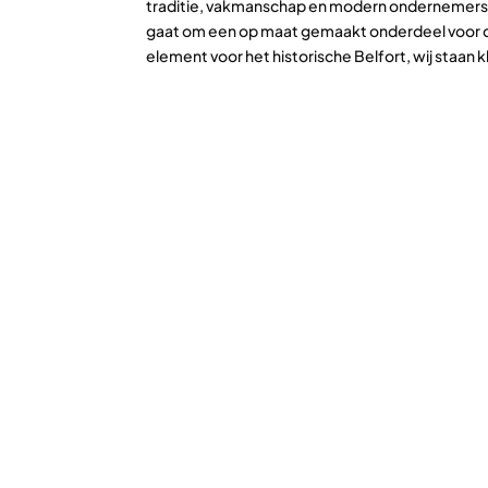
traditie, vakmanschap en modern ondernemersch
gaat om een op maat gemaakt onderdeel voor de 
element voor het historische Belfort, wij staan