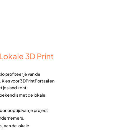
okale 3D Print
lo profiteer je van de
. Kies voor 3DPrintPortaal en
etjesland kent:
bekend is met de lokale
doorlooptijd van je project
ondernemers.
ij aan de lokale