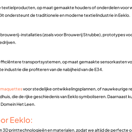
e textielproducten, op maat gemaakte houders of onderdelen voor
it ondersteunt de traditionele en moderne textielindustrie in Eeklo.
brouwerij-installaties (zoals voor Brouwerij Strubbe), prototypes v
edrijven.
fficiëntere transportsystemen, op maat gemaakte sensorkasten voo
 industrie die profiteren van de nabijheid van de E34.
urmaquettes
voor stedelijke ontwikkelingsplannen, of nauwkeurige re
adhuis, die de rijke geschiedenis van Eeklo symboliseren. Daarnaast
l Domein Het Leen.
or Eeklo:
n 3D printtechnologieën en materialen, zodat we altijd de perfecte op