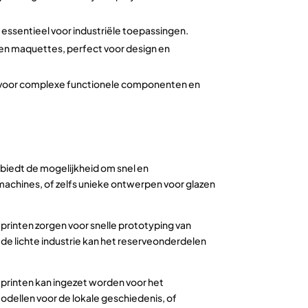
essentieel voor industriële toepassingen.
 en maquettes, perfect voor design en
t voor complexe functionele componenten en
 biedt de mogelijkheid om snel en
achines, of zelfs unieke ontwerpen voor glazen
 printen zorgen voor snelle prototyping van
 lichte industrie kan het reserveonderdelen
 printen kan ingezet worden voor het
ellen voor de lokale geschiedenis, of