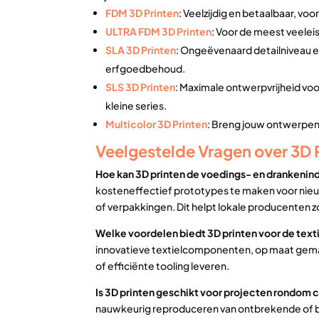
FDM 3D Printen
: Veelzijdig en betaalbaar, vo
ULTRA FDM 3D Printen
: Voor de meest veelei
SLA 3D Printen
: Ongeëvenaard detailniveau e
erfgoedbehoud.
SLS 3D Printen
: Maximale ontwerpvrijheid v
kleine series.
Multicolor 3D Printen
: Breng jouw ontwerpen t
Veelgestelde Vragen over 3D P
Hoe kan 3D printen de voedings- en drankenind
kosteneffectief prototypes te maken voor nieu
of verpakkingen. Dit helpt lokale producenten z
Welke voordelen biedt 3D printen voor de texti
innovatieve textielcomponenten, op maat gema
of efficiënte tooling leveren.
Is 3D printen geschikt voor projecten rondom cu
nauwkeurig reproduceren van ontbrekende of b