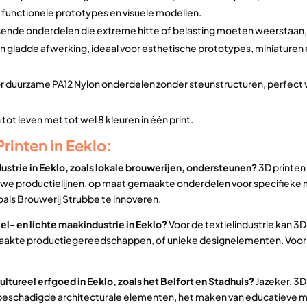
or functionele prototypes en visuele modellen.
sende onderdelen die extreme hitte of belasting moeten weerstaan, 
n gladde afwerking, ideaal voor esthetische prototypes, miniaturen
oor duurzame PA12 Nylon onderdelen zonder steunstructuren, perfec
ot leven met tot wel 8 kleuren in één print.
rinten in Eeklo:
ustrie in Eeklo, zoals lokale brouwerijen, ondersteunen?
3D printen
we productielijnen, op maat gemaakte onderdelen voor specifieke m
oals Brouwerij Strubbe te innoveren.
el- en lichte maakindustrie in Eeklo?
Voor de textielindustrie kan 3D
akte productiegereedschappen, of unieke designelementen. Voor de
ltureel erfgoed in Eeklo, zoals het Belfort en Stadhuis?
Jazeker. 3D
eschadigde architecturale elementen, het maken van educatieve mod