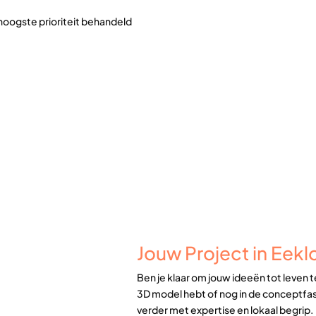
hoogste prioriteit behandeld
Jouw Project in Eeklo
Ben je klaar om jouw ideeën tot leven 
3D model hebt of nog in de conceptfase
verder met expertise en lokaal begrip.