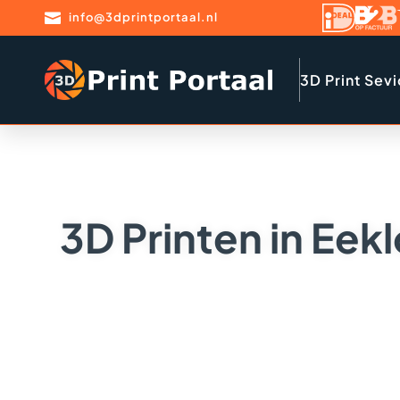

info@3dprintportaal.nl
3D Print Sev
3D Printen in Eek