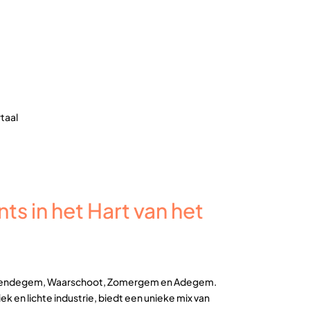
rtaal
ts in het Hart van het
l
ke, Lovendegem, Waarschoot, Zomergem en Adegem.
ek en lichte industrie, biedt een unieke mix van