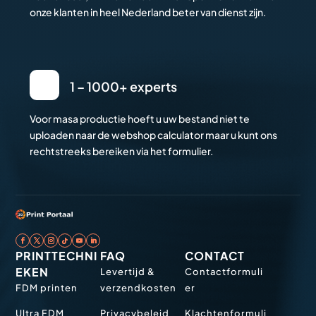
onze klanten in heel Nederland beter van dienst zijn.
1 – 1000+ experts
Voor masa productie hoeft u uw bestand niet te
uploaden naar de webshop calculator maar u kunt ons
rechtstreeks bereiken via het formulier.
PRINTTECHNI
FAQ
CONTACT
EKEN
Levertijd &
Contactformuli
FDM printen
verzendkosten
er
Ultra FDM
Privacybeleid
Klachtenformuli