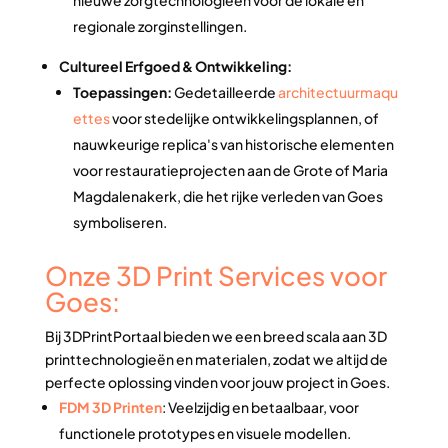
nieuwe zorgtechnologieën voor de lokale en
regionale zorginstellingen.
Cultureel Erfgoed & Ontwikkeling:
Toepassingen:
Gedetailleerde
architectuurmaqu
ettes
voor stedelijke ontwikkelingsplannen, of
nauwkeurige replica's van historische elementen
voor restauratieprojecten aan de Grote of Maria
Magdalenakerk, die het rijke verleden van Goes
symboliseren.
Onze 3D Print Services voor
Goes:
Bij 3DPrintPortaal bieden we een breed scala aan 3D
printtechnologieën en materialen, zodat we altijd de
perfecte oplossing vinden voor jouw project in Goes.
FDM 3D Printen
: Veelzijdig en betaalbaar, voor
functionele prototypes en visuele modellen.