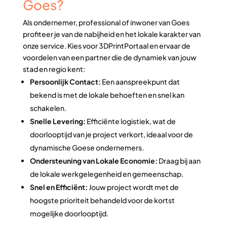
Goes?
Als ondernemer, professional of inwoner van Goes
profiteer je van de nabijheid en het lokale karakter van
onze service. Kies voor 3DPrintPortaal en ervaar de
voordelen van een partner die de dynamiek van jouw
stad en regio kent:
Persoonlijk Contact:
Een aanspreekpunt dat
bekend is met de lokale behoeften en snel kan
schakelen.
Snelle Levering:
Efficiënte logistiek, wat de
doorlooptijd van je project verkort, ideaal voor de
dynamische Goese ondernemers.
Ondersteuning van Lokale Economie:
Draag bij aan
de lokale werkgelegenheid en gemeenschap.
Snel en Efficiënt:
Jouw project wordt met de
hoogste prioriteit behandeld voor de kortst
mogelijke doorlooptijd.