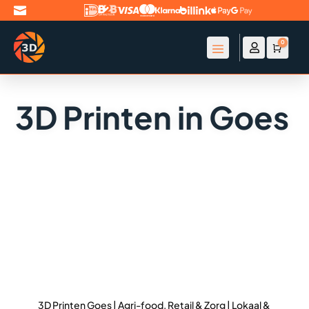

0

Account
Winke
€
0
3D Printen in Goes
3D Printen Goes | Agri-food, Retail & Zorg | Lokaal &