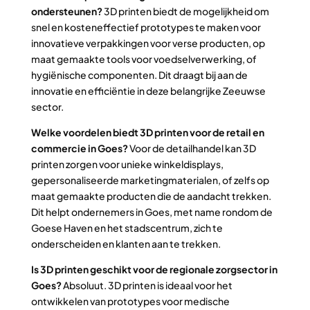
ondersteunen?
3D printen biedt de mogelijkheid om
snel en kosteneffectief prototypes te maken voor
innovatieve verpakkingen voor verse producten, op
maat gemaakte tools voor voedselverwerking, of
hygiënische componenten. Dit draagt bij aan de
innovatie en efficiëntie in deze belangrijke Zeeuwse
sector.
Welke voordelen biedt 3D printen voor de retail en
commercie in Goes?
Voor de detailhandel kan 3D
printen zorgen voor unieke winkeldisplays,
gepersonaliseerde marketingmaterialen, of zelfs op
maat gemaakte producten die de aandacht trekken.
Dit helpt ondernemers in Goes, met name rondom de
Goese Haven en het stadscentrum, zich te
onderscheiden en klanten aan te trekken.
Is 3D printen geschikt voor de regionale zorgsector in
Goes?
Absoluut. 3D printen is ideaal voor het
ontwikkelen van prototypes voor medische