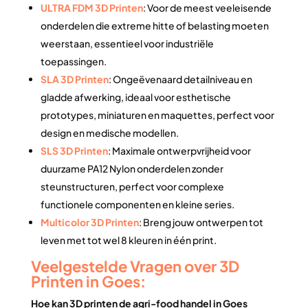
ULTRA FDM 3D Printen
: Voor de meest veeleisende
onderdelen die extreme hitte of belasting moeten
weerstaan, essentieel voor industriële
toepassingen.
SLA 3D Printen
: Ongeëvenaard detailniveau en
gladde afwerking, ideaal voor esthetische
prototypes, miniaturen en maquettes, perfect voor
design en medische modellen.
SLS 3D Printen
: Maximale ontwerpvrijheid voor
duurzame PA12 Nylon onderdelen zonder
steunstructuren, perfect voor complexe
functionele componenten en kleine series.
Multicolor 3D Printen
: Breng jouw ontwerpen tot
leven met tot wel 8 kleuren in één print.
Veelgestelde Vragen over 3D
Printen in Goes:
Hoe kan 3D printen de agri-food handel in Goes