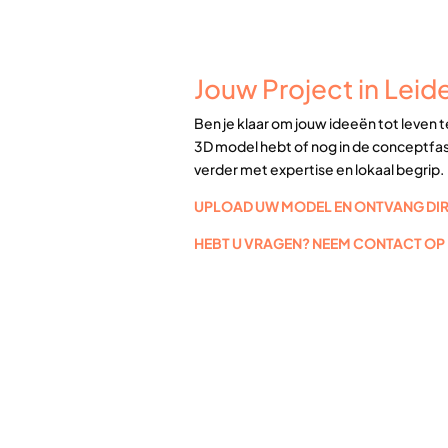
Jouw Project in Leide
Ben je klaar om jouw ideeën tot leven 
3D model hebt of nog in de conceptfase
verder met expertise en lokaal begrip.
UPLOAD UW MODEL EN ONTVANG DIRE
HEBT U VRAGEN? NEEM CONTACT OP M