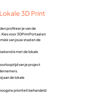
okale 3D Print
den profiteer je van de
. Kies voor 3DPrintPortaal en
amiek van jouw stad en de
bekend is met de lokale
doorlooptijd van je project
ndernemers.
ij aan de lokale
hoogste prioriteit behandeld