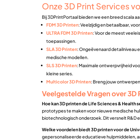
Onze 3D Print Services vo
Bij 3DPrintPortaal bieden we een breed scala aa
FDM 3D Printen
: Veelzijdig en betaalbaar, vo
ULTRA FDM 3D Printen
: Voor de meest veelei
toepassingen.
SLA 3D Printen
: Ongeëvenaard detailniveau e
medische modellen.
SLS 3D Printen
: Maximale ontwerpvrijheid v
kleine series.
Multicolor 3D Printen
: Breng jouw ontwerpen t
Veelgestelde Vragen over 3D P
Hoe kan 3D printen de Life Sciences & Health 
prototypes te maken voor nieuwe medische hu
biotechnologisch onderzoek. Dit versnelt R&D e
Welke voordelen biedt 3D printen voor de Univ
gepersonaliseerde educatieve hulpmiddelen, 