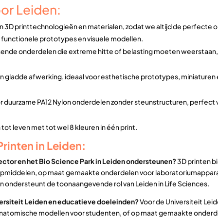
or Leiden:
n 3D printtechnologieën en materialen, zodat we altijd de perfecte op
or functionele prototypes en visuele modellen.
sende onderdelen die extreme hitte of belasting moeten weerstaan, 
n gladde afwerking, ideaal voor esthetische prototypes, miniaturen
oor duurzame PA12 Nylon onderdelen zonder steunstructuren, perfec
ot leven met tot wel 8 kleuren in één print.
rinten in Leiden:
sector en het Bio Science Park in Leiden ondersteunen?
3D printen b
lpmiddelen, op maat gemaakte onderdelen voor laboratoriumappara
n ondersteunt de toonaangevende rol van Leiden in Life Sciences.
ersiteit Leiden en educatieve doeleinden?
Voor de Universiteit Lei
anatomische modellen voor studenten, of op maat gemaakte onderd