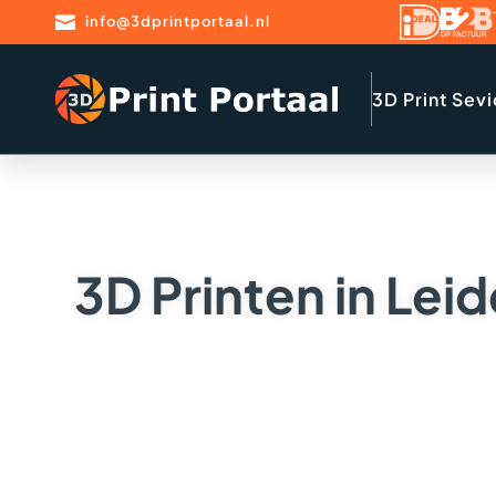

info@3dprintportaal.nl
3D Print Sev
3D Printen in Lei