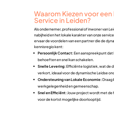
Waarom Kiezen voor een L
Service in Leiden?
Als ondernemer, professional of inwoner van Lei
nabijheid en het lokale karakter van onze service
ervaar de voordelen van een partner die de dyn
kennisregio kent:
Persoonlijk Contact:
Een aanspreekpunt dat 
behoeften en snel kan schakelen.
Snelle Levering:
Efficiënte logistiek, wat de 
verkort, ideaal voor de dynamische Leidse o
Ondersteuning van Lokale Economie:
Draag b
werkgelegenheid en gemeenschap.
Snel en Efficiënt:
Jouw project wordt met de 
voor de kortst mogelijke doorlooptijd.