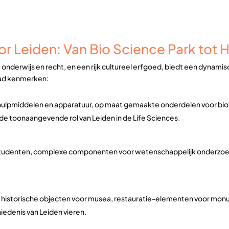
or Leiden: Van Bio Science Park tot 
, onderwijs en recht, en een rijk cultureel erfgoed, biedt een dynami
tad kenmerken:
ulpmiddelen en apparatuur, op maat gemaakte onderdelen voor bio
e toonaangevende rol van Leiden in de Life Sciences.
tudenten, complexe componenten voor wetenschappelijk onderzoek e
n historische objecten voor musea, restauratie-elementen voor mon
iedenis van Leiden vieren.