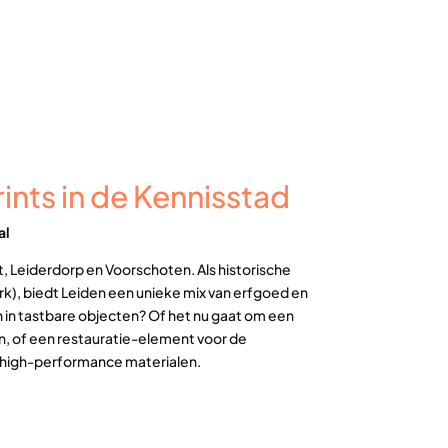
ints in de Kennisstad
al
t, Leiderdorp en Voorschoten. Als historische
rk), biedt Leiden een unieke mix van erfgoed en
n in tastbare objecten? Of het nu gaat om een
, of een restauratie-element voor de
en high-performance materialen.