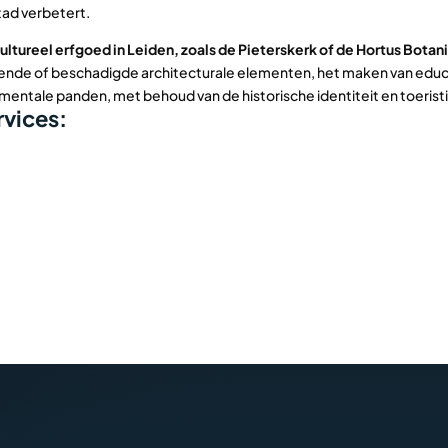
tad verbetert.
ultureel erfgoed in Leiden, zoals de Pieterskerk of de Hortus Botan
nde of beschadigde architecturale elementen, het maken van educa
umentale panden, met behoud van de historische identiteit en toerist
vices: