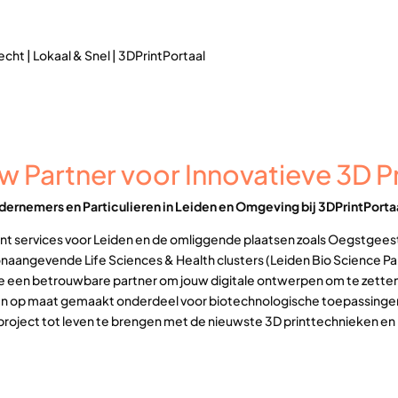
echt | Lokaal & Snel | 3DPrintPortaal
w Partner voor Innovatieve 3D Pr
ndernemers en Particulieren in Leiden en Omgeving bij 3DPrintPorta
print services voor Leiden en de omliggende plaatsen zoals Oegstgees
onaangevende Life Sciences & Health clusters (Leiden Bio Science Pa
k je een betrouwbare partner om jouw digitale ontwerpen om te zette
n op maat gemaakt onderdeel voor biotechnologische toepassingen
uw project tot leven te brengen met de nieuwste 3D printtechnieken 