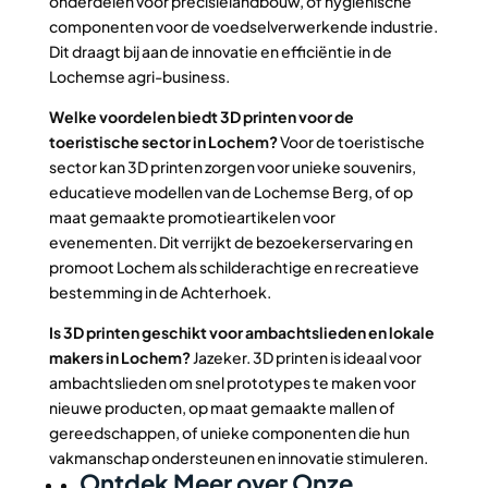
onderdelen voor precisielandbouw, of hygiënische
componenten voor de voedselverwerkende industrie.
Dit draagt bij aan de innovatie en efficiëntie in de
Lochemse agri-business.
Welke voordelen biedt 3D printen voor de
toeristische sector in Lochem?
Voor de toeristische
sector kan 3D printen zorgen voor unieke souvenirs,
educatieve modellen van de Lochemse Berg, of op
maat gemaakte promotieartikelen voor
evenementen. Dit verrijkt de bezoekerservaring en
promoot Lochem als schilderachtige en recreatieve
bestemming in de Achterhoek.
Is 3D printen geschikt voor ambachtslieden en lokale
makers in Lochem?
Jazeker. 3D printen is ideaal voor
ambachtslieden om snel prototypes te maken voor
nieuwe producten, op maat gemaakte mallen of
gereedschappen, of unieke componenten die hun
vakmanschap ondersteunen en innovatie stimuleren.
Ontdek Meer over Onze