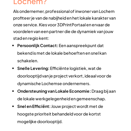
Lochem?
Als ondernemer, professional of inwoner van Lochem
profiteer je van de nabijheid en het lokale karakter van
onze service. Kies voor 3DPrintPortaal en ervaar de
voordelen van een partner die de dynamiek van jouw
stad en regio kent:
Persoonlijk Contact:
Een aanspreekpunt dat
bekend is met de lokale behoeften en snel kan
schakelen.
Snelle Levering:
Efficiënte logistiek, wat de
doorlooptijd van je project verkort, ideaal voor de
dynamische Lochemse ondernemers.
Ondersteuning van Lokale Economie:
Draag bij aan
de lokale werkgelegenheid en gemeenschap.
Snel en Efficiënt:
Jouw project wordt met de
hoogste prioriteit behandeld voor de kortst
mogelijke doorlooptijd.