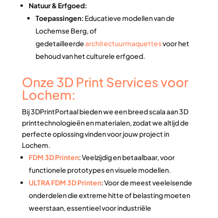
Natuur & Erfgoed:
Toepassingen:
Educatieve modellen van de
Lochemse Berg, of
gedetailleerde
architectuurmaquettes
voor het
behoud van het culturele erfgoed.
Onze 3D Print Services voor
Lochem:
Bij 3DPrintPortaal bieden we een breed scala aan 3D
printtechnologieën en materialen, zodat we altijd de
perfecte oplossing vinden voor jouw project in
Lochem.
FDM 3D Printen
: Veelzijdig en betaalbaar, voor
functionele prototypes en visuele modellen.
ULTRA FDM 3D Printen
: Voor de meest veeleisende
onderdelen die extreme hitte of belasting moeten
weerstaan, essentieel voor industriële