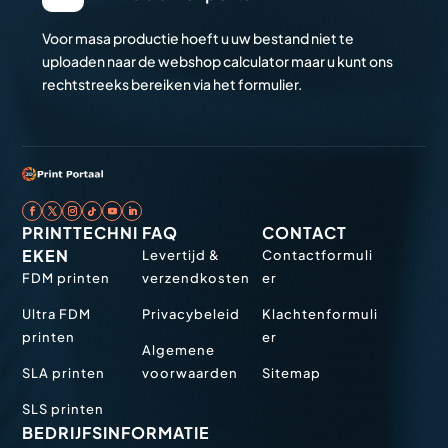
Voor masa productie hoeft u uw bestand niet te
uploaden naar de webshop calculator maar u kunt ons
rechtstreeks bereiken via het formulier.
PRINTTECHNI
FAQ
CONTACT
EKEN
Levertijd &
Contactformuli
FDM printen
verzendkosten
er
Ultra FDM
Privacybeleid
Klachtenformuli
printen
er
Algemene
SLA printen
voorwaarden
Sitemap
SLS printen
BEDRIJFSINFORMATIE