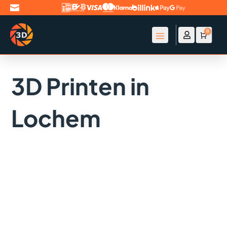

0

Account
Winke
€
0
3D Printen in
Lochem