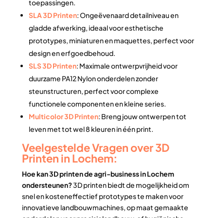
toepassingen.
SLA 3D Printen
: Ongeëvenaard detailniveau en
gladde afwerking, ideaal voor esthetische
prototypes, miniaturen en maquettes, perfect voor
design en erfgoedbehoud.
SLS 3D Printen
: Maximale ontwerpvrijheid voor
duurzame PA12 Nylon onderdelen zonder
steunstructuren, perfect voor complexe
functionele componenten en kleine series.
Multicolor 3D Printen
: Breng jouw ontwerpen tot
leven met tot wel 8 kleuren in één print.
Veelgestelde Vragen over 3D
Printen in Lochem:
Hoe kan 3D printen de agri-business in Lochem
ondersteunen?
3D printen biedt de mogelijkheid om
snel en kosteneffectief prototypes te maken voor
innovatieve landbouwmachines, op maat gemaakte