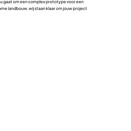
 nu gaat om een complex prototype voor een
me landbouw, wij staan klaar om jouw project