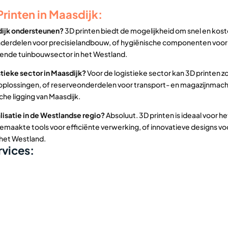
rinten in Maasdijk:
dijk ondersteunen?
3D printen biedt de mogelijkheid om snel en kos
erdelen voor precisielandbouw, of hygiënische componenten voor de
evende tuinbouwsector in het Westland.
tieke sector in Maasdijk?
Voor de logistieke sector kan 3D printen z
ssingen, of reserveonderdelen voor transport- en magazijnmachines.
che ligging van Maasdijk.
lisatie in de Westlandse regio?
Absoluut. 3D printen is ideaal voor 
akte tools voor efficiënte verwerking, of innovatieve designs vo
 het Westland.
vices: