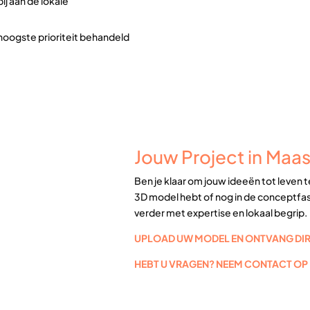
ij aan de lokale
hoogste prioriteit behandeld
Jouw Project in Maasd
Ben je klaar om jouw ideeën tot leven 
3D model hebt of nog in de conceptfase
verder met expertise en lokaal begrip.
UPLOAD UW MODEL EN ONTVANG DIRE
HEBT U VRAGEN? NEEM CONTACT OP 