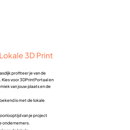
okale 3D Print
sdijk profiteer je van de
. Kies voor 3DPrintPortaal en
amiek van jouw plaats en de
bekend is met de lokale
doorlooptijd van je project
se ondernemers.