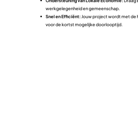
Ondersteuning van Lokale Economie:
Draag b
werkgelegenheid en gemeenschap.
Snel en Efficiënt:
Jouw project wordt met de 
voor de kortst mogelijke doorlooptijd.