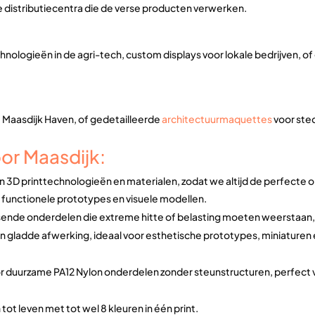
 distributiecentra die de verse producten verwerken.
nologieën in de agri-tech, custom displays voor lokale bedrijven, 
Maasdijk Haven, of gedetailleerde
architectuurmaquettes
voor ste
or Maasdijk:
n 3D printtechnologieën en materialen, zodat we altijd de perfecte op
or functionele prototypes en visuele modellen.
sende onderdelen die extreme hitte of belasting moeten weerstaan, 
n gladde afwerking, ideaal voor esthetische prototypes, miniaturen
oor duurzame PA12 Nylon onderdelen zonder steunstructuren, perfec
ot leven met tot wel 8 kleuren in één print.