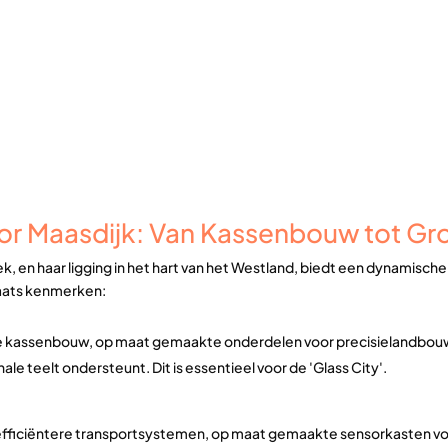
or Maasdijk: Van Kassenbouw tot Gr
k, en haar ligging in het hart van het Westland, biedt een dynamische
laats kenmerken:
ve kassenbouw, op maat gemaakte onderdelen voor precisielandbou
e teelt ondersteunt. Dit is essentieel voor de 'Glass City'.
fficiëntere transportsystemen, op maat gemaakte sensorkasten voo