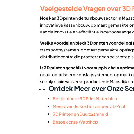
Veelgestelde Vragen over 3D P
Hoe kan 3D printen de tuinbouwsector in Maas
innovatieve kassenbouw, op maat gemaakte ond
aan de innovatie en efficiëntie in de toonaang
Welke voordelen biedt 3D printen voor de logis
transportsystemen, op maat gemaakte opslagoplo
distributiecentra die profiteren van de strategis
Is 3D printen geschikt voor supply chain optima
geautomatiseerde opslagsystemen, op maat gema
supply chain van verse producten in Maasdijk en
Ontdek Meer over Onze Ser
Bekijk al onze 3D Print Materialen
Meer over de Kosten van een 3D Print
3D Printen en Duurzaamheid
Bezoek onze Webshop