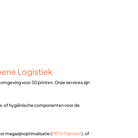
oene Logistiek
 omgeving voor 3D printen. Onze services zijn
w, of hygiënische componenten voor de
r magazijnoptimalisatie (
PETG Filament
), of