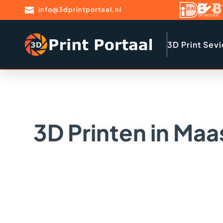

info@3dprintportaal.nl
3D Print Sev
3D Printen in Maa