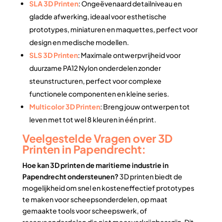
SLA 3D Printen
: Ongeëvenaard detailniveau en
gladde afwerking, ideaal voor esthetische
prototypes, miniaturen en maquettes, perfect voor
design en medische modellen.
SLS 3D Printen
: Maximale ontwerpvrijheid voor
duurzame PA12 Nylon onderdelen zonder
steunstructuren, perfect voor complexe
functionele componenten en kleine series.
Multicolor 3D Printen
: Breng jouw ontwerpen tot
leven met tot wel 8 kleuren in één print.
Veelgestelde Vragen over 3D
Printen in Papendrecht:
Hoe kan 3D printen de maritieme industrie in
Papendrecht ondersteunen?
3D printen biedt de
mogelijkheid om snel en kosteneffectief prototypes
te maken voor scheepsonderdelen, op maat
gemaakte tools voor scheepswerk, of
reserveonderdelen die niet meer verkrijgbaar zijn. Dit