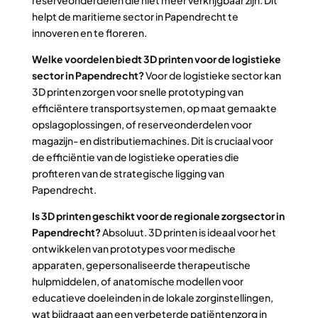
helpt de maritieme sector in Papendrecht te
innoveren en te floreren.
Welke voordelen biedt 3D printen voor de logistieke
sector in Papendrecht?
Voor de logistieke sector kan
3D printen zorgen voor snelle prototyping van
efficiëntere transportsystemen, op maat gemaakte
opslagoplossingen, of reserveonderdelen voor
magazijn- en distributiemachines. Dit is cruciaal voor
de efficiëntie van de logistieke operaties die
profiteren van de strategische ligging van
Papendrecht.
Is 3D printen geschikt voor de regionale zorgsector in
Papendrecht?
Absoluut. 3D printen is ideaal voor het
ontwikkelen van prototypes voor medische
apparaten, gepersonaliseerde therapeutische
hulpmiddelen, of anatomische modellen voor
educatieve doeleinden in de lokale zorginstellingen,
wat bijdraagt aan een verbeterde patiëntenzorg in