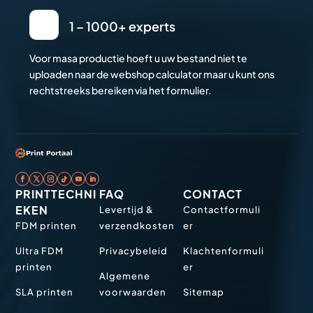
1 – 1000+ experts
Voor masa productie hoeft u uw bestand niet te
uploaden naar de webshop calculator maar u kunt ons
rechtstreeks bereiken via het formulier.
PRINTTECHNI
FAQ
CONTACT
EKEN
Levertijd &
Contactformuli
FDM printen
verzendkosten
er
Ultra FDM
Privacybeleid
Klachtenformuli
printen
er
Algemene
SLA printen
voorwaarden
Sitemap