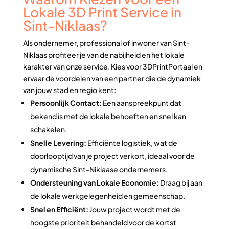
Lokale 3D Print Service in
Sint-Niklaas?
Als ondernemer, professional of inwoner van Sint-
Niklaas profiteer je van de nabijheid en het lokale
karakter van onze service. Kies voor 3DPrintPortaal en
ervaar de voordelen van een partner die de dynamiek
van jouw stad en regio kent:
Persoonlijk Contact:
Een aanspreekpunt dat
bekend is met de lokale behoeften en snel kan
schakelen.
Snelle Levering:
Efficiënte logistiek, wat de
doorlooptijd van je project verkort, ideaal voor de
dynamische Sint-Niklaase ondernemers.
Ondersteuning van Lokale Economie:
Draag bij aan
de lokale werkgelegenheid en gemeenschap.
Snel en Efficiënt:
Jouw project wordt met de
hoogste prioriteit behandeld voor de kortst