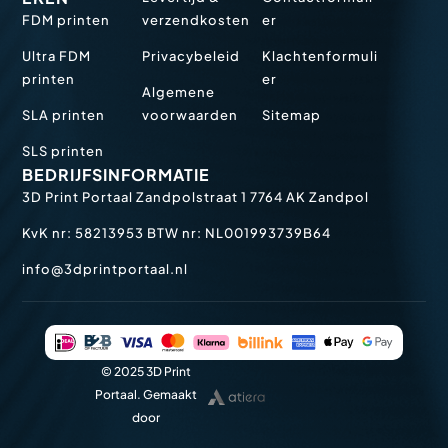
FDM printen
verzendkosten
er
Ultra FDM
Privacybeleid
Klachtenformuli
printen
er
Algemene
SLA printen
voorwaarden
Sitemap
SLS printen
BEDRIJFSINFORMATIE
3D Print Portaal
Zandpolstraat 1
7764 AK Zandpol
KvK nr: 58213953
BTW nr: NL001993739B64
info@3dprintportaal.nl
© 2025 3D Print
Portaal. Gemaakt
door