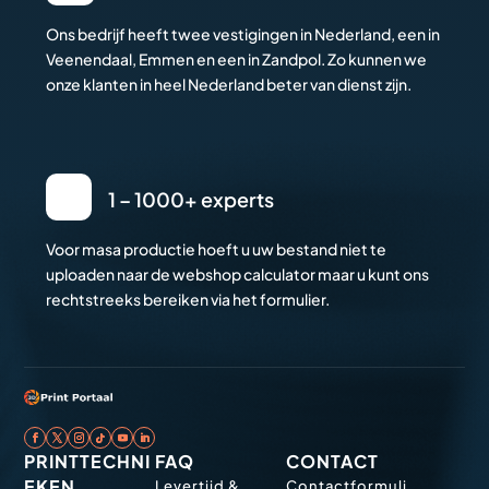
Ons bedrijf heeft twee vestigingen in Nederland, een in
Veenendaal, Emmen en een in Zandpol. Zo kunnen we
onze klanten in heel Nederland beter van dienst zijn.
1 – 1000+ experts
Voor masa productie hoeft u uw bestand niet te
uploaden naar de webshop calculator maar u kunt ons
rechtstreeks bereiken via het formulier.
PRINTTECHNI
FAQ
CONTACT
EKEN
Levertijd &
Contactformuli