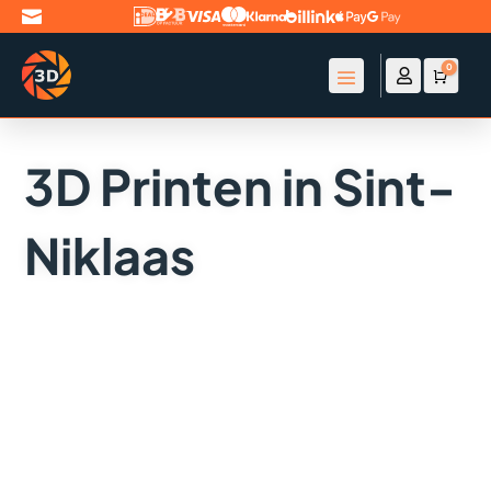

0

Account
Winke
€
0
3D Printen in Sint-
Niklaas