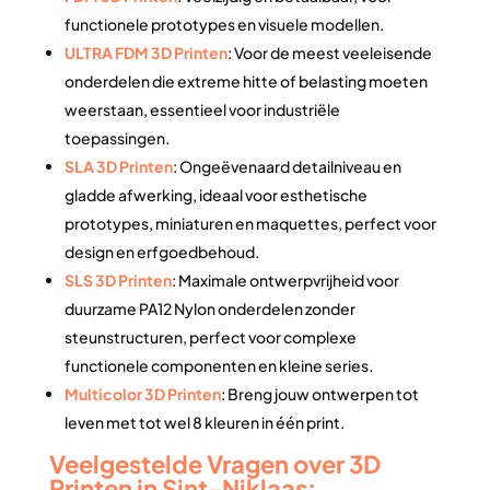
functionele prototypes en visuele modellen.
ULTRA FDM 3D Printen
: Voor de meest veeleisende
onderdelen die extreme hitte of belasting moeten
weerstaan, essentieel voor industriële
toepassingen.
SLA 3D Printen
: Ongeëvenaard detailniveau en
gladde afwerking, ideaal voor esthetische
prototypes, miniaturen en maquettes, perfect voor
design en erfgoedbehoud.
SLS 3D Printen
: Maximale ontwerpvrijheid voor
duurzame PA12 Nylon onderdelen zonder
steunstructuren, perfect voor complexe
functionele componenten en kleine series.
Multicolor 3D Printen
: Breng jouw ontwerpen tot
leven met tot wel 8 kleuren in één print.
Veelgestelde Vragen over 3D
Printen in Sint-Niklaas: