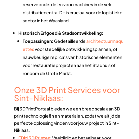
reserveonderdelen voor machines in de vele
distributiecentra. Dit is cruciaal voor de logistieke
sector in het Waasland.
Historisch Erfgoed & Stadsontwikkeling:
Toepassingen:
Gedetailleerde
architectuurmaqu
ettes
voor stedelijke ontwikkelingsplannen, of
nauwkeurige replica's van historische elementen
voor restauratieprojecten aan het Stadhuis of
rondom de Grote Markt.
Onze 3D Print Services voor
Sint-Niklaas:
Bij 3DPrintPortaal bieden we een breed scala aan 3D
printtechnologieën en materialen, zodat we altijd de
perfecte oplossing vinden voor jouw project in Sint-
Niklaas.
FDM 3D Printen
: Veelzijdig en betaalbaar, voor