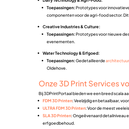
Toepassingen:
Prototypes voor innovatieve
componenten voor de agri-food sector. Dit
Creative Industries & Culture:
Toepassingen:
Prototypes voor nieuwe des
evenementen.
Water Technology & Erfgoed:
Toepassingen:
Gedetailleerde
architectu
Oldehove.
Onze 3D Print Services voo
Bij 3DPrintPortaal bieden we een breed scala aan
FDM 3D Printen
: Veelzijdig en betaalbaar, vo
ULTRA FDM 3D Printen
: Voor de meest veelei
SLA 3D Printen
: Ongeëvenaard detailniveau e
erfgoedbehoud.