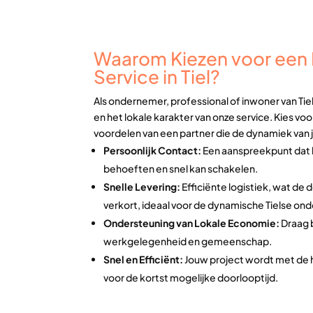
Waarom Kiezen voor een L
Service in Tiel?
Als ondernemer, professional of inwoner van Tiel 
en het lokale karakter van onze service. Kies vo
voordelen van een partner die de dynamiek van
Persoonlijk Contact:
Een aanspreekpunt dat 
behoeften en snel kan schakelen.
Snelle Levering:
Efficiënte logistiek, wat de 
verkort, ideaal voor de dynamische Tielse on
Ondersteuning van Lokale Economie:
Draag b
werkgelegenheid en gemeenschap.
Snel en Efficiënt:
Jouw project wordt met de 
voor de kortst mogelijke doorlooptijd.