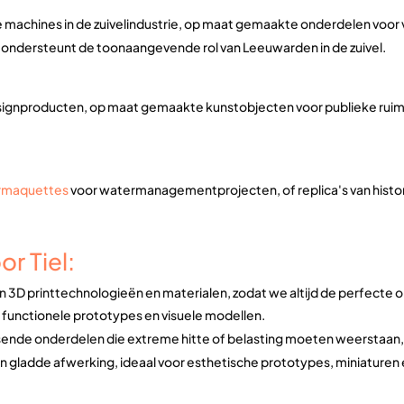
 machines in de zuivelindustrie, op maat gemaakte onderdelen voor
 ondersteunt de toonaangevende rol van Leeuwarden in de zuivel.
ignproducten, op maat gemaakte kunstobjecten voor publieke ruimte
urmaquettes
voor watermanagementprojecten, of replica's van histo
r Tiel:
 3D printtechnologieën en materialen, zodat we altijd de perfecte opl
or functionele prototypes en visuele modellen.
sende onderdelen die extreme hitte of belasting moeten weerstaan, 
n gladde afwerking, ideaal voor esthetische prototypes, miniaturen