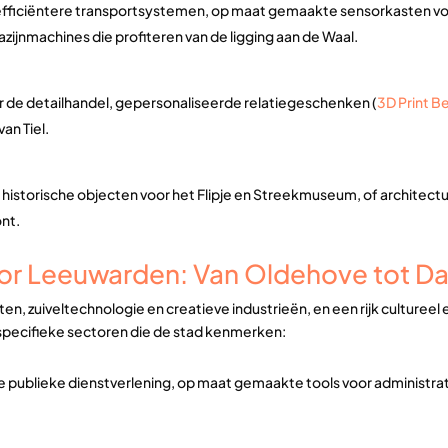
fficiëntere transportsystemen, op maat gemaakte sensorkasten voo
ijnmachines die profiteren van de ligging aan de Waal.
r de detailhandel, gepersonaliseerde relatiegeschenken (
3D Print B
an Tiel.
 historische objecten voor het Flipje en Streekmuseum, of architect
ont.
or Leeuwarden: Van Oldehove tot Dai
n, zuiveltechnologie en creatieve industrieën, en een rijk culture
 specifieke sectoren die de stad kenmerken:
e publieke dienstverlening, op maat gemaakte tools voor administr