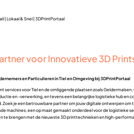
ail | Lokaal & Snel | 3DPrintPortaal
artner voor Innovatieve 3D Prints
dernemers en Particulieren in Tiel en Omgeving bij 3DPrintPortaal
rint services voor Tiel en de omliggende plaatsen zoals Geldermalsen,
ctie en -verwerking, en tevens een belangrijke logistieke hub en c
id. Zoek je een betrouwbare partner om jouw digitale ontwerpen om te
 machines, een op maat gemaakt onderdeel voor de logistieke secto
even te brengen met de nieuwste 3D printtechnieken en high-perform