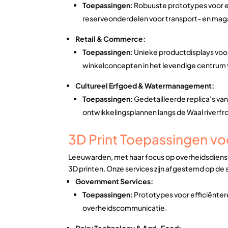
Toepassingen:
Robuuste prototypes voor e
reserveonderdelen voor transport- en magaz
Retail & Commerce:
Toepassingen:
Unieke productdisplays voo
winkelconcepten in het levendige centrum v
Cultureel Erfgoed & Watermanagement:
Toepassingen:
Gedetailleerde replica's van
ontwikkelingsplannen langs de Waal riverfr
3D Print Toepassingen vo
Leeuwarden, met haar focus op overheidsdienste
3D printen. Onze services zijn afgestemd op de
Government Services:
Toepassingen:
Prototypes voor efficiënter
overheidscommunicatie.
Dairy Technology & Agri-Food: