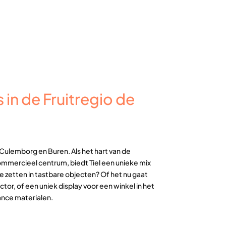
 in de Fruitregio de
 Culemborg en Buren. Als het hart van de
ommercieel centrum, biedt Tiel een unieke mix
 zetten in tastbare objecten? Of het nu gaat
r, of een uniek display voor een winkel in het
ance materialen.