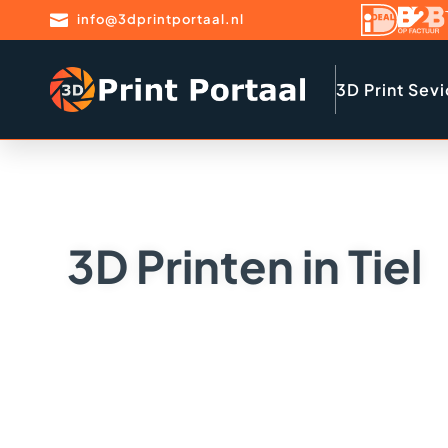

info@3dprintportaal.nl
3D Print Sev
3D Printen in Tiel