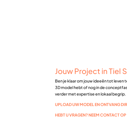
Jouw Project in Tiel S
Ben je klaar om jouw ideeën tot leven 
3D model hebt of nog in de conceptfase
verder met expertise en lokaal begrip.
UPLOAD UW MODEL EN ONTVANG DIRE
HEBT U VRAGEN? NEEM CONTACT OP M