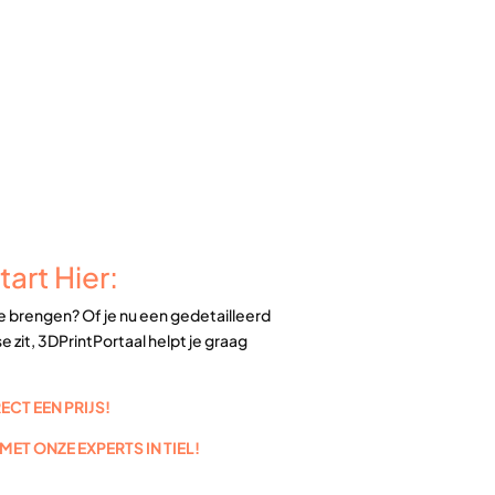
tart Hier:
te brengen? Of je nu een gedetailleerd
 zit, 3DPrintPortaal helpt je graag
CT EEN PRIJS!
ET ONZE EXPERTS IN TIEL!