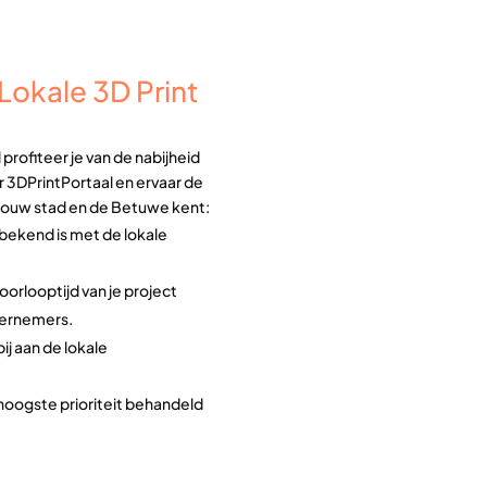
okale 3D Print
profiteer je van de nabijheid
or 3DPrintPortaal en ervaar de
 jouw stad en de Betuwe kent:
bekend is met de lokale
doorlooptijd van je project
dernemers.
ij aan de lokale
hoogste prioriteit behandeld