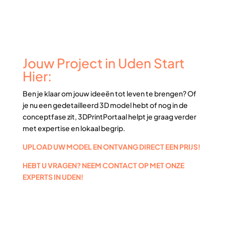
Jouw Project in Uden Start
Hier:
Ben je klaar om jouw ideeën tot leven te brengen? Of
je nu een gedetailleerd 3D model hebt of nog in de
conceptfase zit, 3DPrintPortaal helpt je graag verder
met expertise en lokaal begrip.
UPLOAD UW MODEL EN ONTVANG DIRECT EEN PRIJS!
HEBT U VRAGEN? NEEM CONTACT OP MET ONZE
EXPERTS IN UDEN!