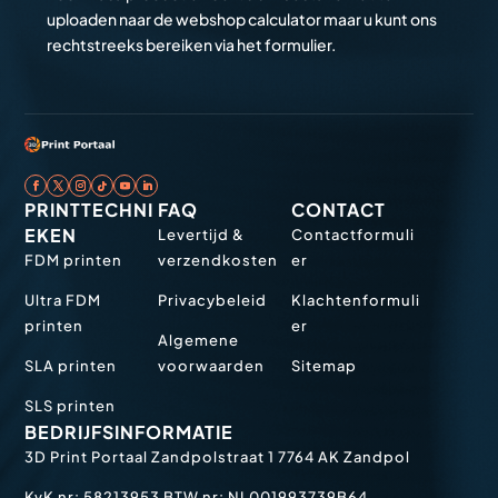
uploaden naar de webshop calculator maar u kunt ons
rechtstreeks bereiken via het formulier.
PRINTTECHNI
FAQ
CONTACT
EKEN
Levertijd &
Contactformuli
FDM printen
verzendkosten
er
Ultra FDM
Privacybeleid
Klachtenformuli
printen
er
Algemene
SLA printen
voorwaarden
Sitemap
SLS printen
BEDRIJFSINFORMATIE
3D Print Portaal
Zandpolstraat 1
7764 AK Zandpol
KvK nr: 58213953
BTW nr: NL001993739B64