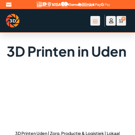

0

Account
Winke
€
0
3D Printen in Uden
3D Printen Uden | Zorg, Productie & Logistiek | Lokaal