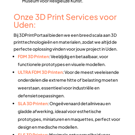
Museum voor Religieuze Kunst.
Onze 3D Print Services voor
Uden:
Bij 3DPrintPortaal bieden we een breed scala aan 3D
printtechnologieën en materialen, zodat we altijd de
perfecte oplossing vinden voor jouw project in Uden.
FDM 3D Printen
: Veelzijdig en betaalbaar, voor
functionele prototypes en visuele modellen.
ULTRA FDM 3D Printen
: Voor de meest veeleisende
onderdelen die extreme hitte of belasting moeten
weerstaan, essentieel voor industriële en
defensietoepassingen.
SLA 3D Printen
: Ongeëvenaard detailniveau en
gladde afwerking, ideaal voor esthetische
prototypes, miniaturen en maquettes, perfect voor
design en medische modellen.
SLS 3D Printen
: Maximale ontwerpvrijheid voor