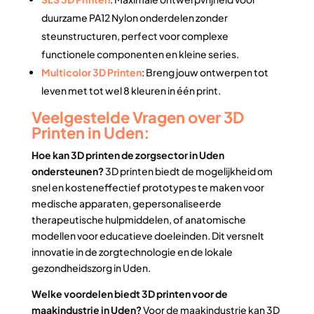
duurzame PA12 Nylon onderdelen zonder
steunstructuren, perfect voor complexe
functionele componenten en kleine series.
Multicolor 3D Printen
: Breng jouw ontwerpen tot
leven met tot wel 8 kleuren in één print.
Veelgestelde Vragen over 3D
Printen in Uden:
Hoe kan 3D printen de zorgsector in Uden
ondersteunen?
3D printen biedt de mogelijkheid om
snel en kosteneffectief prototypes te maken voor
medische apparaten, gepersonaliseerde
therapeutische hulpmiddelen, of anatomische
modellen voor educatieve doeleinden. Dit versnelt
innovatie in de zorgtechnologie en de lokale
gezondheidszorg in Uden.
Welke voordelen biedt 3D printen voor de
maakindustrie in Uden?
Voor de maakindustrie kan 3D