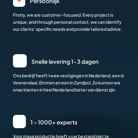
Persoonlijk
Firstly, we are customer-focused. Every project is
unique, and through personal contact, we can identify
our clients' specific needs and provide tailored advice.
Snelle levering 1-3 dagen
Ons bedrijf heeft twee vestigingen in Nederland, een in
Veenendaal, Emmen en een in Zandpol. Zo kunnen we
onze klanten in heel Nederland beter van dienst zijn.
1 – 1000+ experts
Voor masa productie hoeft u uw bestand niet te