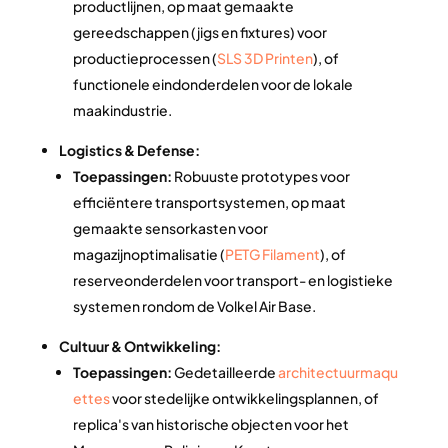
productlijnen, op maat gemaakte
gereedschappen (jigs en fixtures) voor
productieprocessen (
SLS 3D Printen
), of
functionele eindonderdelen voor de lokale
maakindustrie.
Logistics & Defense:
Toepassingen:
Robuuste prototypes voor
efficiëntere transportsystemen, op maat
gemaakte sensorkasten voor
magazijnoptimalisatie (
PETG Filament
), of
reserveonderdelen voor transport- en logistieke
systemen rondom de Volkel Air Base.
Cultuur & Ontwikkeling:
Toepassingen:
Gedetailleerde
architectuurmaqu
ettes
voor stedelijke ontwikkelingsplannen, of
replica's van historische objecten voor het