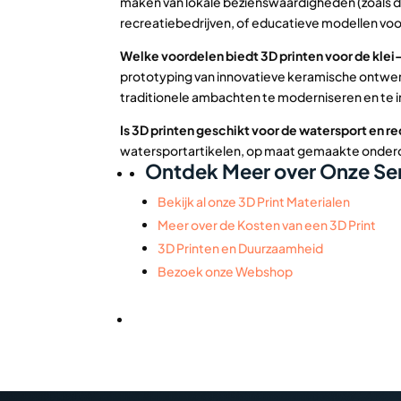
maken van lokale bezienswaardigheden (zoals 
recreatiebedrijven, of educatieve modellen voo
Welke voordelen biedt 3D printen voor de kle
prototyping van innovatieve keramische ontwer
traditionele ambachten te moderniseren en te 
Is 3D printen geschikt voor de watersport en r
watersportartikelen, op maat gemaakte onderd
Ontdek Meer over Onze Ser
Bekijk al onze 3D Print Materialen
Meer over de Kosten van een 3D Print
3D Printen en Duurzaamheid
Bezoek onze Webshop