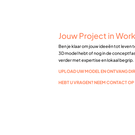
Jouw Project in Work
Ben je klaar om jouw ideeën tot leven 
3D model hebt of nog in de conceptfase
verder met expertise en lokaal begrip.
UPLOAD UW MODEL EN ONTVANG DIRE
HEBT U VRAGEN? NEEM CONTACT OP