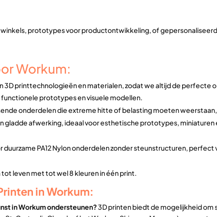
 winkels, prototypes voor productontwikkeling, of gepersonaliseer
voor Workum:
n 3D printtechnologieën en materialen, zodat we altijd de perfecte 
or functionele prototypes en visuele modellen.
sende onderdelen die extreme hitte of belasting moeten weerstaan, 
n gladde afwerking, ideaal voor esthetische prototypes, miniaturen
oor duurzame PA12 Nylon onderdelen zonder steunstructuren, perfec
ot leven met tot wel 8 kleuren in één print.
Printen in Workum:
kunst in Workum ondersteunen?
3D printen biedt de mogelijkheid om s