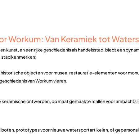
oor Workum: Van Keramiek tot Water
n kunst, en een rijke geschiedenis als handelsstad, biedt een dyna
de stad kenmerken:
n historische objecten voor musea, restauratie-elementen voor mon
 geschiedenis van Workum vieren.
e keramische ontwerpen, op maat gemaakte mallen voor ambachtsli
lboten, prototypes voor nieuwe watersportartikelen, of gepersonal