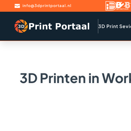

info@3dprintportaal.nl
3D Print Sev
3D Printen in Wo