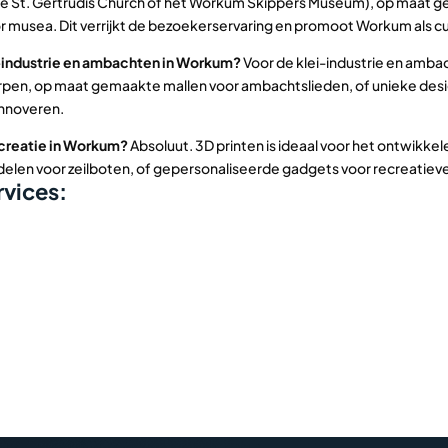
de St. Gertrudis Church of het Workum Skippers Museum), op maat 
r musea. Dit verrijkt de bezoekerservaring en promoot Workum als c
i-industrie en ambachten in Workum?
Voor de klei-industrie en ambac
pen, op maat gemaakte mallen voor ambachtslieden, of unieke design
innoveren.
ecreatie in Workum?
Absoluut. 3D printen is ideaal voor het ontwikke
elen voor zeilboten, of gepersonaliseerde gadgets voor recreatie
vices: