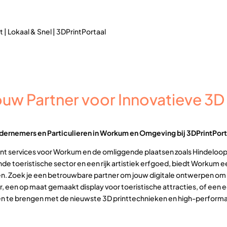
| Lokaal & Snel | 3DPrintPortaal
w Partner voor Innovatieve 3D P
ndernemers en Particulieren in Workum en Omgeving bij 3DPrintPort
print services voor Workum en de omliggende plaatsen zoals Hindeloo
de toeristische sector en een rijk artistiek erfgoed, biedt Workum
n. Zoek je een betrouwbare partner om jouw digitale ontwerpen om t
 een op maat gemaakt display voor toeristische attracties, of een
even te brengen met de nieuwste 3D printtechnieken en high-perform