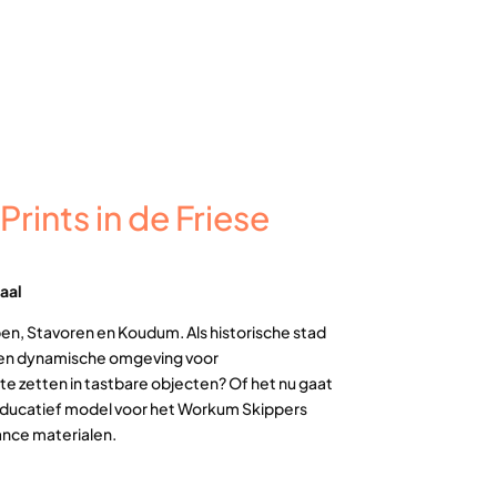
rints in de Friese
aal
pen, Stavoren en Koudum. Als historische stad
 een dynamische omgeving voor
e zetten in tastbare objecten? Of het nu gaat
 educatief model voor het Workum Skippers
ance materialen.