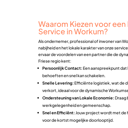
Waarom Kiezen voor een L
Service in Workum?
Als ondernemer, professional of inwoner van Wo
nabijheid en het lokale karakter van onze service
ervaar de voordelen van een partner die de dyn
Friese regio kent:
Persoonlijk Contact:
Een aanspreekpunt dat 
behoeften en snel kan schakelen.
Snelle Levering:
Efficiënte logistiek, wat de 
verkort, ideaal voor de dynamische Workum
Ondersteuning van Lokale Economie:
Draag b
werkgelegenheid en gemeenschap.
Snel en Efficiënt:
Jouw project wordt met de 
voor de kortst mogelijke doorlooptijd.