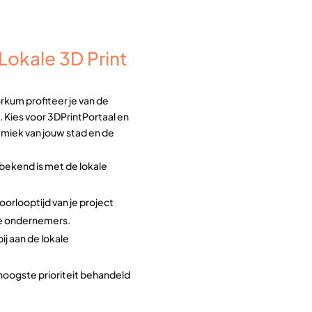
okale 3D Print
rkum profiteer je van de
. Kies voor 3DPrintPortaal en
amiek van jouw stad en de
bekend is met de lokale
doorlooptijd van je project
se ondernemers.
ij aan de lokale
hoogste prioriteit behandeld