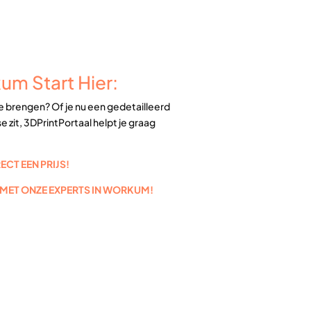
um Start Hier:
te brengen? Of je nu een gedetailleerd
 zit, 3DPrintPortaal helpt je graag
CT EEN PRIJS!
 MET ONZE EXPERTS IN WORKUM!