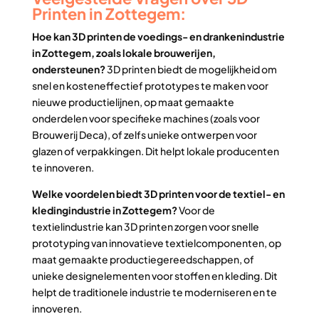
Printen in Zottegem:
Hoe kan 3D printen de voedings- en drankenindustrie
in Zottegem, zoals lokale brouwerijen,
ondersteunen?
3D printen biedt de mogelijkheid om
snel en kosteneffectief prototypes te maken voor
nieuwe productielijnen, op maat gemaakte
onderdelen voor specifieke machines (zoals voor
Brouwerij Deca), of zelfs unieke ontwerpen voor
glazen of verpakkingen. Dit helpt lokale producenten
te innoveren.
Welke voordelen biedt 3D printen voor de textiel- en
kledingindustrie in Zottegem?
Voor de
textielindustrie kan 3D printen zorgen voor snelle
prototyping van innovatieve textielcomponenten, op
maat gemaakte productiegereedschappen, of
unieke designelementen voor stoffen en kleding. Dit
helpt de traditionele industrie te moderniseren en te
innoveren.