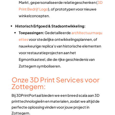
Markt, gepersonaliseerde relatiegeschenken (
3D
Print Bedrijf Logo
), of prototypen voor nieuwe
winkelconcepten.
Historisch Erfgoed & Stadsontwikkeling:
Toepassingen:
Gedetailleerde
architectuurmaqu
ettes
voor stedelijke ontwikkelingsplannen, of
nauwkeurige replica's van historische elementen
voor restauratieprojecten aan het
Egmontkasteel, die de rijke geschiedenis van
Zottegem symboliseren.
Onze 3D Print Services voor
Zottegem:
Bij 3DPrintPortaal bieden we een breed scala aan 3D
printtechnologieën en materialen, zodat we altijd de
perfecte oplossing vinden voor jouw project in
Zottegem.