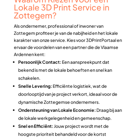
Lokale 3D Print Service in
Zottegem?
Als ondernemer, professional of inwoner van
Zottegem profiteer je van de nabijheid en het lokale
karakter van onze service. Kies voor 3DPrintPortaal en
ervaar de voordelen van een partner die de Vlaamse
Ardennen kent:
Persoonlijk Contact:
Een aanspreekpunt dat
bekend is met de lokale behoeften en snel kan
schakelen.
Snelle Levering:
Efficiënte logistiek, wat de
doorlooptijd van je project verkort, ideaal voor de
dynamische Zottegemse ondernemers.
Ondersteuning van Lokale Economie:
Draag bij aan
de lokale werkgelegenheid en gemeenschap.
Snel en Efficiënt:
Jouw project wordt met de
hoogste prioriteit behandeld voor de kortst