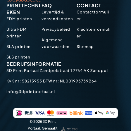
PRINTTECHNI
FAQ
CONTACT
EKEN
Levertijd &
Contactformuli
FDM printen
verzendkosten
er
Ultra FDM
Privacybeleid
Klachtenformuli
printen
er
Algemene
SLA printen
voorwaarden
Sitemap
SLS printen
BEDRIJFSINFORMATIE
3D Print Portaal
Zandpolstraat 1
7764 AK Zandpol
KvK nr: 58213953
BTW nr: NL001993739B64
info@3dprintportaal.nl
© 2025 3D Print
Portaal. Gemaakt