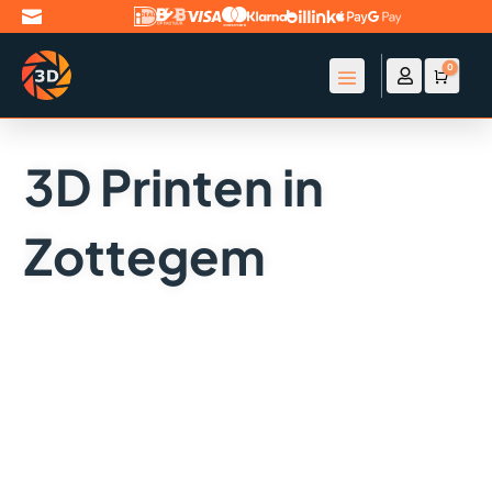

0

Account
Winke
€
0
3D Printen in
Zottegem