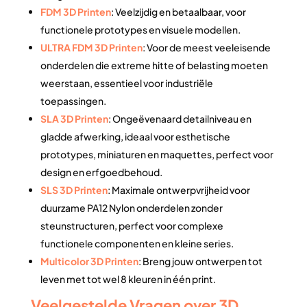
FDM 3D Printen
: Veelzijdig en betaalbaar, voor
functionele prototypes en visuele modellen.
ULTRA FDM 3D Printen
: Voor de meest veeleisende
onderdelen die extreme hitte of belasting moeten
weerstaan, essentieel voor industriële
toepassingen.
SLA 3D Printen
: Ongeëvenaard detailniveau en
gladde afwerking, ideaal voor esthetische
prototypes, miniaturen en maquettes, perfect voor
design en erfgoedbehoud.
SLS 3D Printen
: Maximale ontwerpvrijheid voor
duurzame PA12 Nylon onderdelen zonder
steunstructuren, perfect voor complexe
functionele componenten en kleine series.
Multicolor 3D Printen
: Breng jouw ontwerpen tot
leven met tot wel 8 kleuren in één print.
Veelgestelde Vragen over 3D