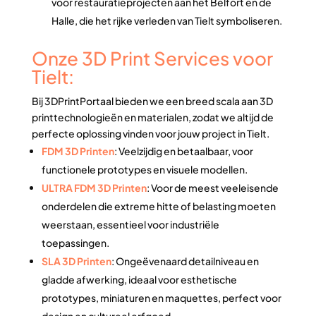
voor restauratieprojecten aan het Belfort en de
Halle, die het rijke verleden van Tielt symboliseren.
Onze 3D Print Services voor
Tielt:
Bij 3DPrintPortaal bieden we een breed scala aan 3D
printtechnologieën en materialen, zodat we altijd de
perfecte oplossing vinden voor jouw project in Tielt.
FDM 3D Printen
: Veelzijdig en betaalbaar, voor
functionele prototypes en visuele modellen.
ULTRA FDM 3D Printen
: Voor de meest veeleisende
onderdelen die extreme hitte of belasting moeten
weerstaan, essentieel voor industriële
toepassingen.
SLA 3D Printen
: Ongeëvenaard detailniveau en
gladde afwerking, ideaal voor esthetische
prototypes, miniaturen en maquettes, perfect voor
design en cultureel erfgoed.