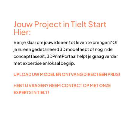
Jouw Project in Tielt Start
Hier:
Ben je klaar om jouw ideeën tot leven te brengen? Of
je nu een gedetailleerd 3D model hebt of nog in de
conceptfase zit, 3DPrintPortaal helpt je graag verder
met expertise en lokaal begrip.
UPLOAD UW MODEL EN ONTVANG DIRECT EEN PRIJS!
HEBT U VRAGEN? NEEM CONTACT OP MET ONZE
EXPERTS IN TIELT!