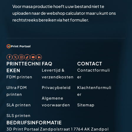
Voor masa productie hoeft u uw bestand niet te
uploaden naar de webshop calculator maar u kunt ons
rechtstreeks bereiken via het formulier.
PRINTTECHNI
FAQ
CONTACT
EKEN
Levertijd &
Contactformuli
FDM printen
verzendkosten
er
Ultra FDM
Privacybeleid
Klachtenformuli
printen
er
Algemene
SLA printen
voorwaarden
Sitemap
SLS printen
BEDRIJFSINFORMATIE
3D Print Portaal
Zandpolstraat 1
7764 AK Zandpol