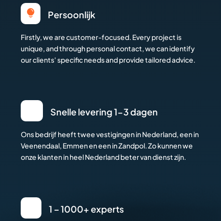

Persoonlijk
Firstly, we are customer-focused. Every project is
unique, and through personal contact, we can identify
our clients' specific needs and provide tailored advice.
Snelle levering 1-3 dagen
Ons bedrijf heeft twee vestigingen in Nederland, een in
Veenendaal, Emmen en een in Zandpol. Zo kunnen we
onze klanten in heel Nederland beter van dienst zijn.
1 – 1000+ experts