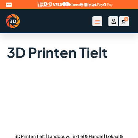

0

Account
Winke
€
0
3D Printen Tielt
3D Printen Tielt | Landbouw, Textiel & Handel | Lokaal &