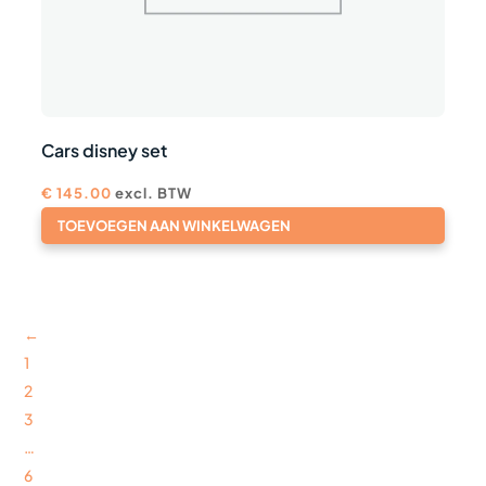
Cars disney set
€
145.00
excl. BTW
TOEVOEGEN AAN WINKELWAGEN
←
1
2
3
…
6