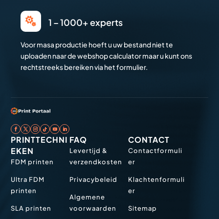

1 – 1000+ experts
Voor masa productie hoeft u uw bestand niet te
uploaden naar de webshop calculator maar u kunt ons
rechtstreeks bereiken via het formulier.
PRINTTECHNI
FAQ
CONTACT
EKEN
Levertijd &
Contactformuli
FDM printen
verzendkosten
er
Ultra FDM
Privacybeleid
Klachtenformuli
printen
er
Algemene
SLA printen
voorwaarden
Sitemap