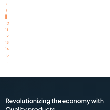
7
8
9
10
11
12
13
14
15
→
Revolutionizing the economy with
Quality products.