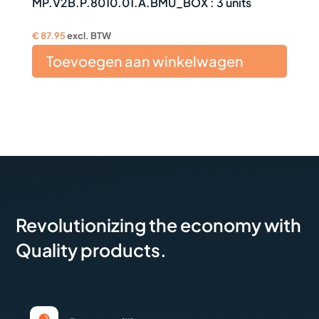
MP.V2B.P.8010.01.A.BMU_BOX : 3 units
€
87.95
excl. BTW
Toevoegen aan winkelwagen
Revolutionizing the economy with
Quality products.