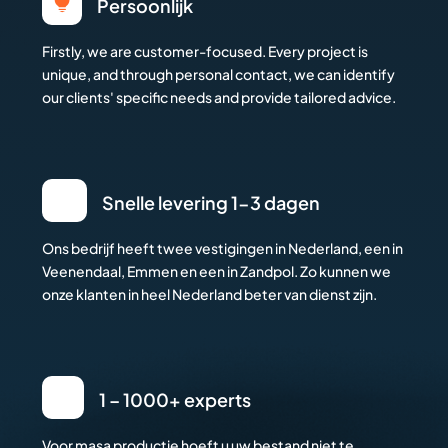

Persoonlijk
Firstly, we are customer-focused. Every project is
unique, and through personal contact, we can identify
our clients' specific needs and provide tailored advice.
Snelle levering 1-3 dagen
Ons bedrijf heeft twee vestigingen in Nederland, een in
Veenendaal, Emmen en een in Zandpol. Zo kunnen we
onze klanten in heel Nederland beter van dienst zijn.
1 – 1000+ experts
Voor masa productie hoeft u uw bestand niet te