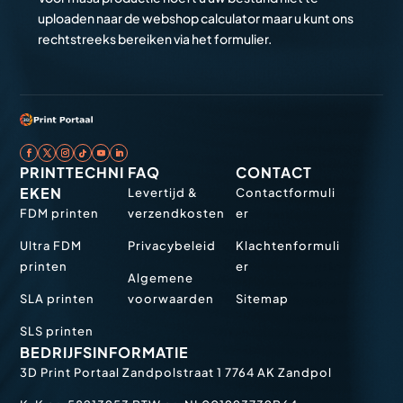
uploaden naar de webshop calculator maar u kunt ons
rechtstreeks bereiken via het formulier.
PRINTTECHNI
FAQ
CONTACT
EKEN
Levertijd &
Contactformuli
FDM printen
verzendkosten
er
Ultra FDM
Privacybeleid
Klachtenformuli
printen
er
Algemene
SLA printen
voorwaarden
Sitemap
SLS printen
BEDRIJFSINFORMATIE
3D Print Portaal
Zandpolstraat 1
7764 AK Zandpol