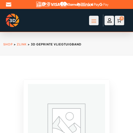

0

Account
Winke
€
0
SHOP
>
ZLINK
> 3D GEPRINTE VLIEGTUIGBAND