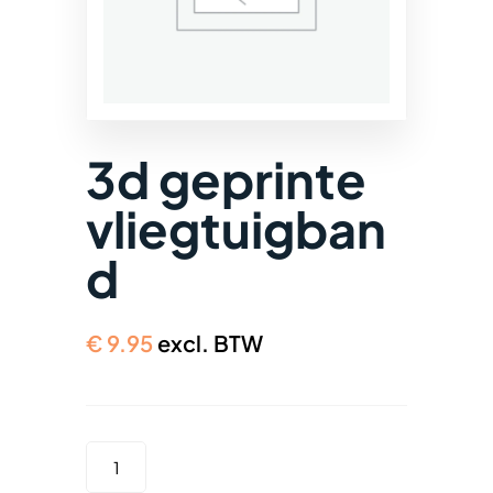
3d geprinte
vliegtuigban
d
€
9.95
excl. BTW
3D
GEPRINTE