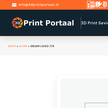

info@3dprintportaal.nl
3D Print Sev
SHOP
>
ZLINK
> DELEM LOGO 17X