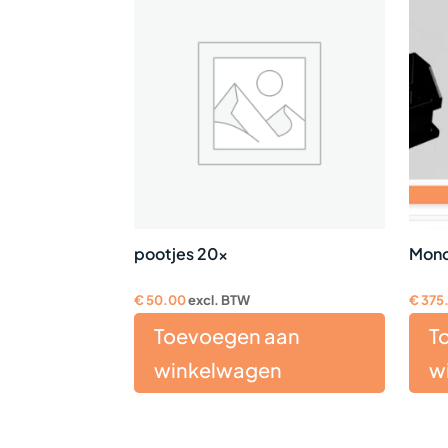
pootjes 20x
Mono
€
50.00
excl. BTW
€
375
Toevoegen aan
T
winkelwagen
w