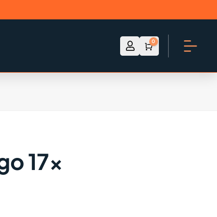
0

Account
Winkelwagen
€
0.00
go 17x