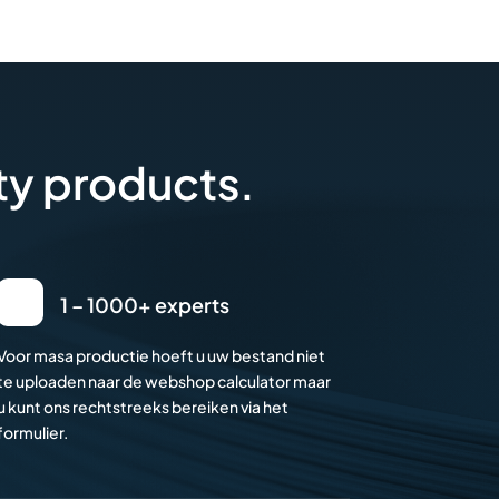
ty products.
1 – 1000+ experts
Voor masa productie hoeft u uw bestand niet
te uploaden naar de webshop calculator maar
u kunt ons rechtstreeks bereiken via het
formulier.