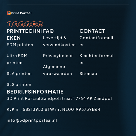
PRINTTECHNI
FAQ
CONTACT
EKEN
Levertijd &
Contactformuli
FDM printen
verzendkosten
er
Ultra FDM
Privacybeleid
Klachtenformuli
printen
er
Algemene
SLA printen
voorwaarden
Sitemap
SLS printen
BEDRIJFSINFORMATIE
3D Print Portaal
Zandpolstraat 1
7764 AK Zandpol
KvK nr: 58213953
BTW nr: NL001993739B64
info@3dprintportaal.nl