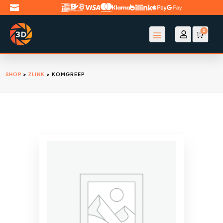

0

Account
Winke
€
0
SHOP
>
ZLINK
> KOMGREEP