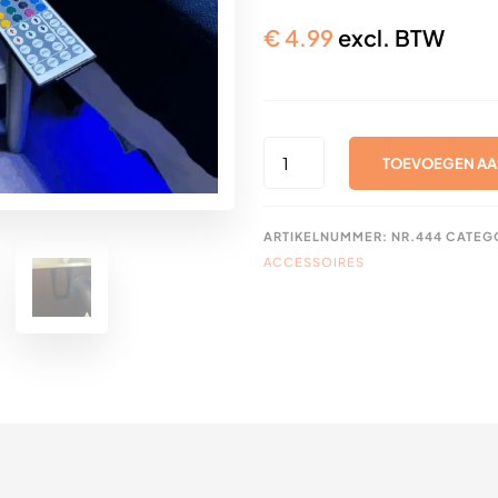
€
4.99
excl. BTW
LEDSTRIP-
TOEVOEGEN AA
AFSTANDSBEDIENINGHOUD
AANTAL
ARTIKELNUMMER:
NR.444
CATEG
ACCESSOIRES