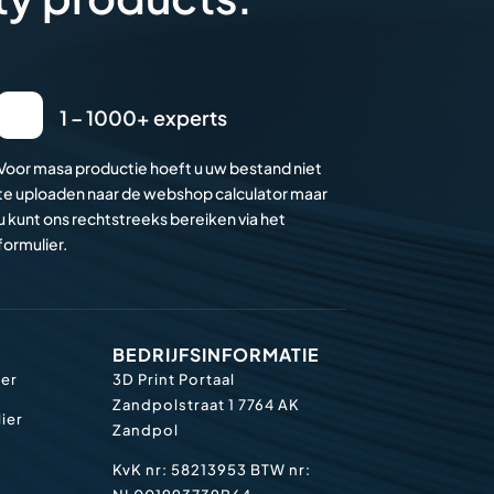
1 – 1000+ experts
Voor masa productie hoeft u uw bestand niet
te uploaden naar de webshop calculator maar
u kunt ons rechtstreeks bereiken via het
formulier.
BEDRIJFSINFORMATIE
ier
3D Print Portaal
Zandpolstraat 1
7764 AK
ier
Zandpol
KvK nr: 58213953
BTW nr: