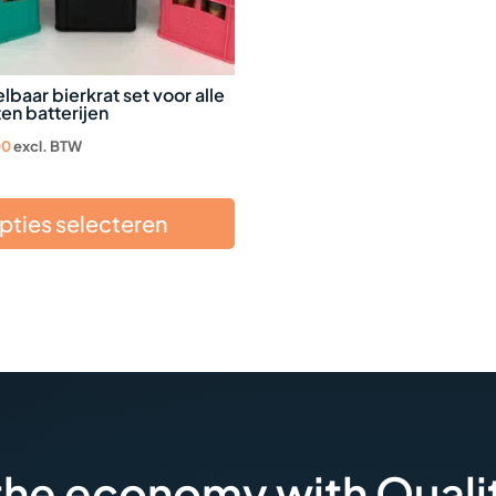
zen
en
lbaar bierkrat set voor alle
en batterijen
00
excl. BTW
ctpagina
pties selecteren
 the economy with Quali