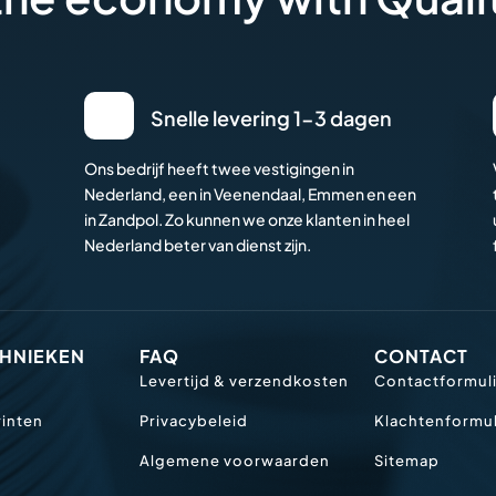
Snelle levering 1-3 dagen
Ons bedrijf heeft twee vestigingen in
Nederland, een in Veenendaal, Emmen en een
in Zandpol. Zo kunnen we onze klanten in heel
Nederland beter van dienst zijn.
CHNIEKEN
FAQ
CONTACT
n
Levertijd & verzendkosten
Contactformul
rinten
Privacybeleid
Klachtenformul
Algemene voorwaarden
Sitemap