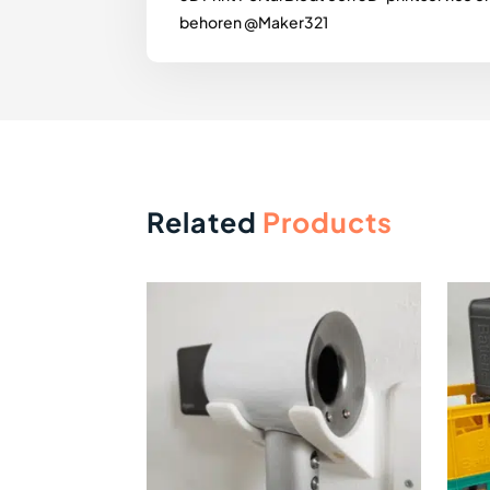
behoren @Maker321
Related
Products
Dit
produ
heeft
meer
variat
Deze
optie