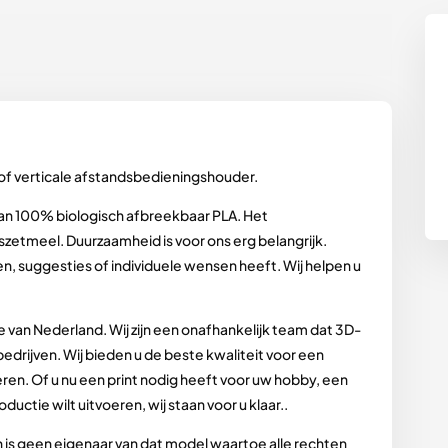
of verticale afstandsbedieningshouder.
van 100% biologisch afbreekbaar PLA. Het
szetmeel. Duurzaamheid is voor ons erg belangrijk.
n, suggesties of individuele wensen heeft. Wij helpen u
ce van Nederland. Wij zijn een onafhankelijk team dat 3D-
edrijven. Wij bieden u de beste kwaliteit voor een
seren. Of u nu een print nodig heeft voor uw hobby, een
uctie wilt uitvoeren, wij staan voor u klaar..
n is geen eigenaar van dat model waartoe alle rechten