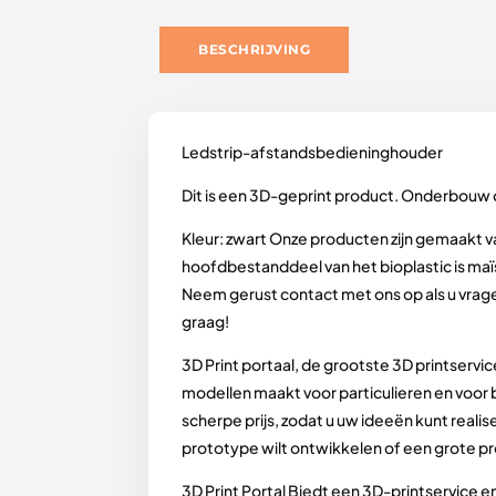
BESCHRIJVING
Ledstrip-afstandsbedieninghouder
Dit is een 3D-geprint product. Onderbouw 
Kleur: zwart Onze producten zijn gemaakt 
hoofdbestanddeel van het bioplastic is maï
Neem gerust contact met ons op als u vrage
graag!
3D Print portaal, de grootste 3D printservi
modellen maakt voor particulieren en voor b
scherpe prijs, zodat u uw ideeën kunt reali
prototype wilt ontwikkelen of een grote prod
3D Print Portal Biedt een 3D-printservice e