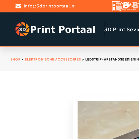

info@3dprintportaal.nl
3D Print Sev
SHOP
>
ELEKTRONISCHE ACCESSOIRES
> LEDSTRIP-AFSTANDSBEDIENI