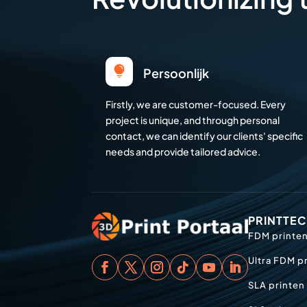

Persoonlijk
Firstly, we are customer-focused. Every
project is unique, and through personal
contact, we can identify our clients' specific
needs and provide tailored advice.
PRINTTE
FDM printe
Ultra FDM p
SLA printen