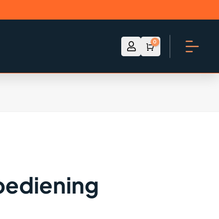
0

Account
Winkelwagen
€
0.00
bediening