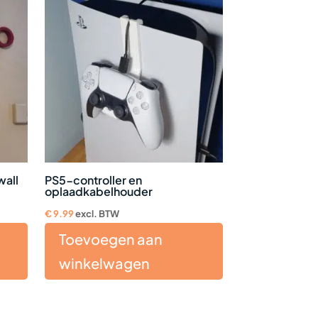
wall
PS5-controller en
oplaadkabelhouder
€
9.99
excl. BTW
Toevoegen aan
winkelwagen