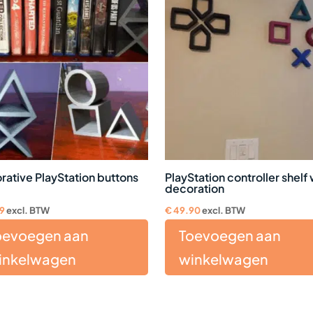
rative PlayStation buttons
PlayStation controller shelf 
decoration
99
excl. BTW
€
49.90
excl. BTW
oevoegen aan
Toevoegen aan
inkelwagen
winkelwagen