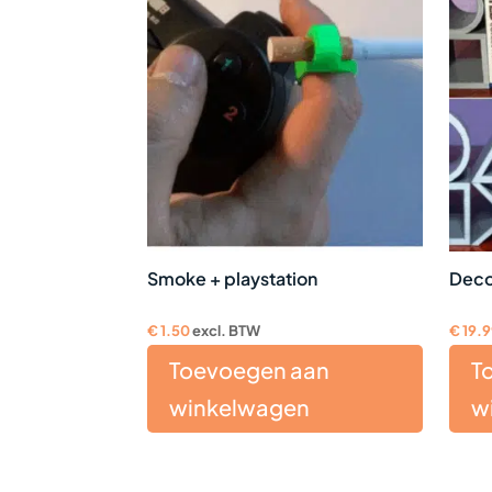
Smoke + playstation
Deco
€
1.50
excl. BTW
€
19.
Toevoegen aan
T
winkelwagen
w