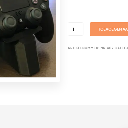
PLAYSTATION
TOEVOEGEN AA
PS4
CONTROLLER
STAND
ARTIKELNUMMER:
NR.407
CATEG
AANTAL