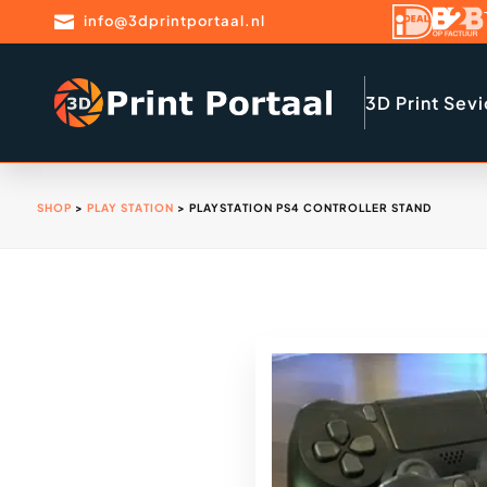

info@3dprintportaal.nl
3D Print Sev
SHOP
>
PLAY STATION
> PLAYSTATION PS4 CONTROLLER STAND