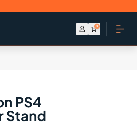
0

Account
Winkelwagen
€
0.00
on PS4
r Stand