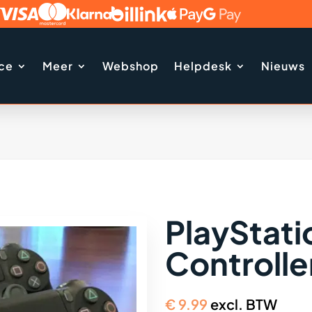
ice
Meer
Webshop
Helpdesk
Nieuws
PlayStati
Controlle
€
9.99
excl. BTW