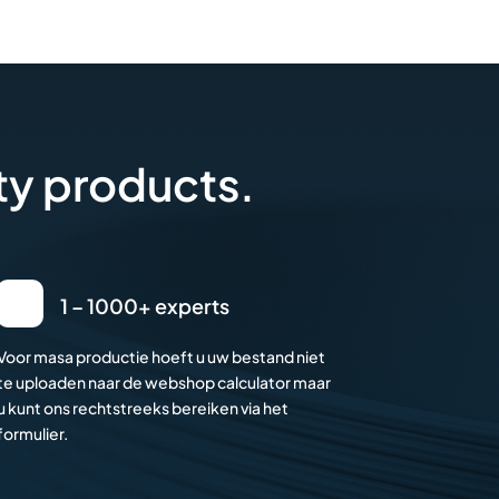
ty products.
1 – 1000+ experts
Voor masa productie hoeft u uw bestand niet
te uploaden naar de webshop calculator maar
u kunt ons rechtstreeks bereiken via het
formulier.