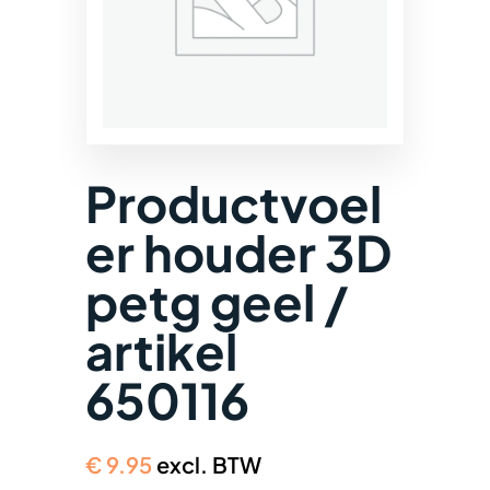
Productvoel
er houder 3D
petg geel /
artikel
650116
€
9.95
excl. BTW