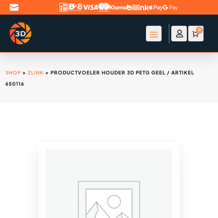

0

Account
Winke
€
0
SHOP
>
ZLINK
> PRODUCTVOELER HOUDER 3D PETG GEEL / ARTIKEL
650116