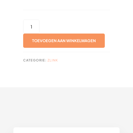
PRODUCTVOELER
HOUDER
3D
TOEVOEGEN AAN WINKELWAGEN
PETG
GEEL
/
CATEGORIE:
ZLINK
ARTIKEL
650116
AANTAL