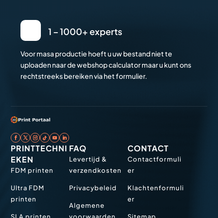
1 – 1000+ experts
Voor masa productie hoeft u uw bestand niet te
uploaden naar de webshop calculator maar u kunt ons
rechtstreeks bereiken via het formulier.
PRINTTECHNI
FAQ
CONTACT
EKEN
Levertijd &
Contactformuli
FDM printen
verzendkosten
er
Ultra FDM
Privacybeleid
Klachtenformuli
printen
er
Algemene
SLA printen
voorwaarden
Sitemap