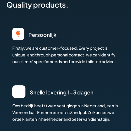
Quality products.

Persoonlijk
Firstly, we are customer-focused. Every project is
unique, and through personal contact, we can identify
our clients' specific needs and provide tailored advice.
Snelle levering 1-3 dagen
Ons bedrijf heeft twee vestigingen in Nederland, een in
Veenendaal, Emmen en een in Zandpol. Zo kunnen we
onze klanten in heel Nederland beter van dienst zijn.