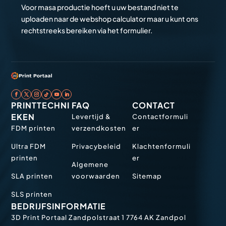
Voor masa productie hoeft u uw bestand niet te
uploaden naar de webshop calculator maar u kunt ons
rechtstreeks bereiken via het formulier.
PRINTTECHNI
FAQ
CONTACT
EKEN
Levertijd &
Contactformuli
FDM printen
verzendkosten
er
Ultra FDM
Privacybeleid
Klachtenformuli
printen
er
Algemene
SLA printen
voorwaarden
Sitemap
SLS printen
BEDRIJFSINFORMATIE
3D Print Portaal
Zandpolstraat 1
7764 AK Zandpol