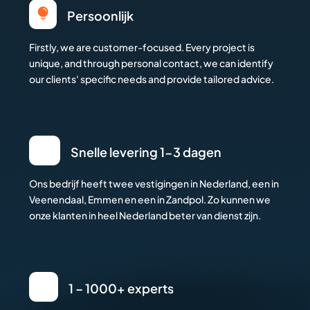

Persoonlijk
Firstly, we are customer-focused. Every project is
unique, and through personal contact, we can identify
our clients' specific needs and provide tailored advice.
Snelle levering 1-3 dagen
Ons bedrijf heeft twee vestigingen in Nederland, een in
Veenendaal, Emmen en een in Zandpol. Zo kunnen we
onze klanten in heel Nederland beter van dienst zijn.
1 – 1000+ experts