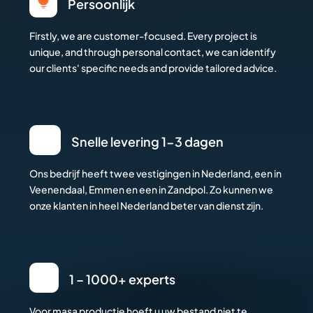

Persoonlijk
Firstly, we are customer-focused. Every project is
unique, and through personal contact, we can identify
our clients' specific needs and provide tailored advice.
Snelle levering 1-3 dagen
Ons bedrijf heeft twee vestigingen in Nederland, een in
Veenendaal, Emmen en een in Zandpol. Zo kunnen we
onze klanten in heel Nederland beter van dienst zijn.
1 – 1000+ experts
Voor masa productie hoeft u uw bestand niet te