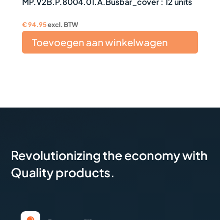
MP.V2B.P.8004.01.A.Busbar_cover : 12 units
€
94.95
excl. BTW
Toevoegen aan winkelwagen
Revolutionizing the economy with
Quality products.