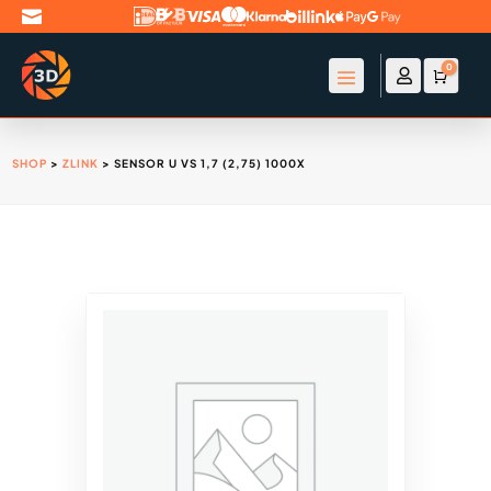

0

Account
Winke
€
0
SHOP
>
ZLINK
> SENSOR U VS 1,7 (2,75) 1000X