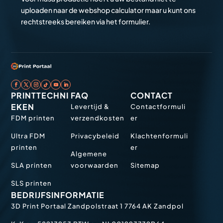
uploaden naar de webshop calculator maar u kunt ons
rechtstreeks bereiken via het formulier.
PRINTTECHNI
FAQ
CONTACT
EKEN
Levertijd &
Contactformuli
FDM printen
verzendkosten
er
Ultra FDM
Privacybeleid
Klachtenformuli
printen
er
Algemene
SLA printen
voorwaarden
Sitemap
SLS printen
BEDRIJFSINFORMATIE
3D Print Portaal
Zandpolstraat 1
7764 AK Zandpol