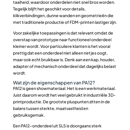
taaiheid, waardoor onderdelen niet snel bros worden.
Tegelijk blijft het geschikt voor details,
klikverbindingen, dunne wanden en geometrieën die
met traditionele productie of FDM-printen lastiger zijn.
Voor zakelijke toepassingen is dat relevant omdat de
overstap van prototype naar functioneel onderdeel
kleiner wordt. Voor particuliere klanten is het vooral
prettig dat een onderdeel niet alleen netjes oogt,
maar ook echt bruikbaar is. Denk aan een kap, houder,
adapter of mechanisch onderdeel dat dagelijks belast
wordt.
Wat zijn de eigenschappen van PA12?
PA12 is geen showmateriaal. Het is een werkmateriaal.
Juist daarom wordt het veel gebruikt in industriële 3D-
printproductie. De grootste pluspunten zitten in de
balans tussen sterkte, maatvastheid en
gebruiksgemak.
Een PA12-onderdeel uit SLS is doorgaans sterk