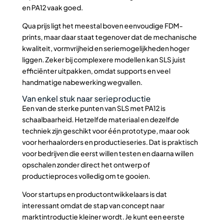
en PA12 vaak goed.
Qua prijs ligt het meestal boven eenvoudige FDM-
prints, maar daar staat tegenover dat de mechanische
kwaliteit, vormvrijheid en seriemogelijkheden hoger
liggen. Zeker bij complexere modellen kan SLS juist
efficiënter uitpakken, omdat supports en veel
handmatige nabewerking wegvallen.
Van enkel stuk naar serieproductie
Een van de sterke punten van SLS met PA12 is
schaalbaarheid. Hetzelfde materiaal en dezelfde
techniek zijn geschikt voor één prototype, maar ook
voor herhaalorders en productieseries. Dat is praktisch
voor bedrijven die eerst willen testen en daarna willen
opschalen zonder direct het ontwerp of
productieproces volledig om te gooien.
Voor startups en productontwikkelaars is dat
interessant omdat de stap van concept naar
marktintroductie kleiner wordt. Je kunt een eerste