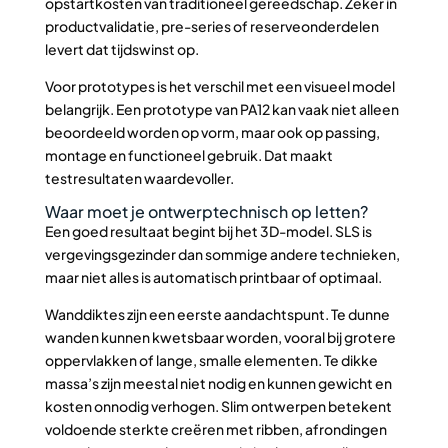
opstartkosten van traditioneel gereedschap. Zeker in
productvalidatie, pre-series of reserveonderdelen
levert dat tijdswinst op.
Voor prototypes is het verschil met een visueel model
belangrijk. Een prototype van PA12 kan vaak niet alleen
beoordeeld worden op vorm, maar ook op passing,
montage en functioneel gebruik. Dat maakt
testresultaten waardevoller.
Waar moet je ontwerptechnisch op letten?
Een goed resultaat begint bij het 3D-model. SLS is
vergevingsgezinder dan sommige andere technieken,
maar niet alles is automatisch printbaar of optimaal.
Wanddiktes zijn een eerste aandachtspunt. Te dunne
wanden kunnen kwetsbaar worden, vooral bij grotere
oppervlakken of lange, smalle elementen. Te dikke
massa’s zijn meestal niet nodig en kunnen gewicht en
kosten onnodig verhogen. Slim ontwerpen betekent
voldoende sterkte creëren met ribben, afrondingen