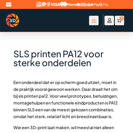

0

Account
Winke
€
0
SLS printen PA12 voor
sterke onderdelen
Een onderdeel dat er op scherm goed uitziet, moet in
de praktijk vooral gewoon werken. Daar draait het om
bij sls printen pa12. Voor veel prototypes, behuizingen,
montagehulpen en functionele eindproducten is PA12
binnen SLS een van de meest gekozen combinaties,
omdat het sterk, relatief licht en breed inzetbaar is.
Wie een 3D-print laat maken, wil meestal niet alleen