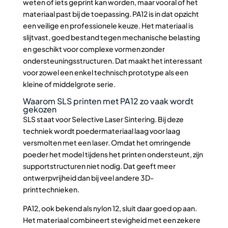
weten of iets geprint kan worden, maar vooral of het
materiaal past bij de toepassing. PA12 is in dat opzicht
een veilige en professionele keuze. Het materiaal is
slijtvast, goed bestand tegen mechanische belasting
en geschikt voor complexe vormen zonder
ondersteuningsstructuren. Dat maakt het interessant
voor zowel een enkel technisch prototype als een
kleine of middelgrote serie.
Waarom SLS printen met PA12 zo vaak wordt
gekozen
SLS staat voor Selective Laser Sintering. Bij deze
techniek wordt poedermateriaal laag voor laag
versmolten met een laser. Omdat het omringende
poeder het model tijdens het printen ondersteunt, zijn
supportstructuren niet nodig. Dat geeft meer
ontwerpvrijheid dan bij veel andere 3D-
printtechnieken.
PA12, ook bekend als nylon 12, sluit daar goed op aan.
Het materiaal combineert stevigheid met een zekere