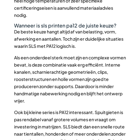
heel hoge temperaturen of zeer specifieke
certificeringseisen is aanvullend materiaaladvies
nodig.
Wanneer is sls printen pa12 de juiste keuze?
De beste keuze hangt altijd af van belasting, vorm,
afwerking en aantallen. Toch zijn er duidelijke situaties
waarin SLS met PA12 logisch is.
Als een onderdeel sterk moet zijn en complexe vormen
bevat, is deze combinatie vaak erg efficiënt. Interne
kanalen, scharnierachtige geometrieën, clips,
roosterstructuren en holle vormen zijn goed te
produceren zonder supports. Daardoor is minder
handmatige nabewerking nodig en blijft het ontwerp
vrijer.
Ook bij kleine series is PA12 interessant. Spuitgieten is
pas rendabel vanaf grotere volumes en vraagt om
investering in matrijzen. SLS biedt dan een snelle route
naar tientallen, honderden of meer onderdelen zonder