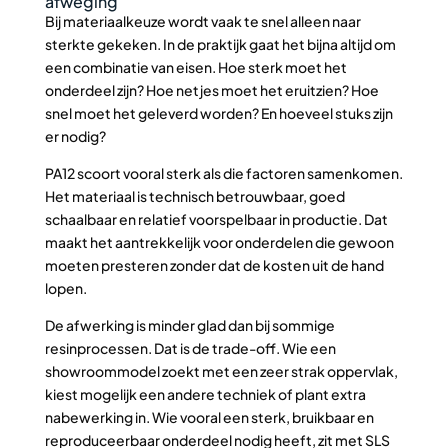
afweging
Bij materiaalkeuze wordt vaak te snel alleen naar
sterkte gekeken. In de praktijk gaat het bijna altijd om
een combinatie van eisen. Hoe sterk moet het
onderdeel zijn? Hoe netjes moet het eruitzien? Hoe
snel moet het geleverd worden? En hoeveel stuks zijn
er nodig?
PA12 scoort vooral sterk als die factoren samenkomen.
Het materiaal is technisch betrouwbaar, goed
schaalbaar en relatief voorspelbaar in productie. Dat
maakt het aantrekkelijk voor onderdelen die gewoon
moeten presteren zonder dat de kosten uit de hand
lopen.
De afwerking is minder glad dan bij sommige
resinprocessen. Dat is de trade-off. Wie een
showroommodel zoekt met een zeer strak oppervlak,
kiest mogelijk een andere techniek of plant extra
nabewerking in. Wie vooral een sterk, bruikbaar en
reproduceerbaar onderdeel nodig heeft, zit met SLS