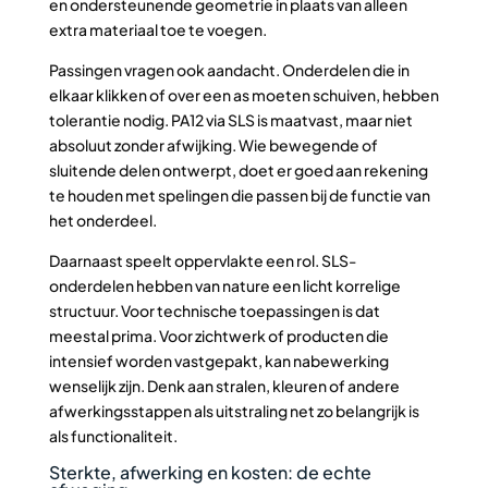
en ondersteunende geometrie in plaats van alleen
extra materiaal toe te voegen.
Passingen vragen ook aandacht. Onderdelen die in
elkaar klikken of over een as moeten schuiven, hebben
tolerantie nodig. PA12 via SLS is maatvast, maar niet
absoluut zonder afwijking. Wie bewegende of
sluitende delen ontwerpt, doet er goed aan rekening
te houden met spelingen die passen bij de functie van
het onderdeel.
Daarnaast speelt oppervlakte een rol. SLS-
onderdelen hebben van nature een licht korrelige
structuur. Voor technische toepassingen is dat
meestal prima. Voor zichtwerk of producten die
intensief worden vastgepakt, kan nabewerking
wenselijk zijn. Denk aan stralen, kleuren of andere
afwerkingsstappen als uitstraling net zo belangrijk is
als functionaliteit.
Sterkte, afwerking en kosten: de echte