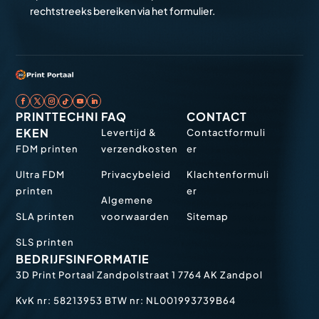
rechtstreeks bereiken via het formulier.
PRINTTECHNI
FAQ
CONTACT
EKEN
Levertijd &
Contactformuli
FDM printen
verzendkosten
er
Ultra FDM
Privacybeleid
Klachtenformuli
printen
er
Algemene
SLA printen
voorwaarden
Sitemap
SLS printen
BEDRIJFSINFORMATIE
3D Print Portaal
Zandpolstraat 1
7764 AK Zandpol
KvK nr: 58213953
BTW nr: NL001993739B64