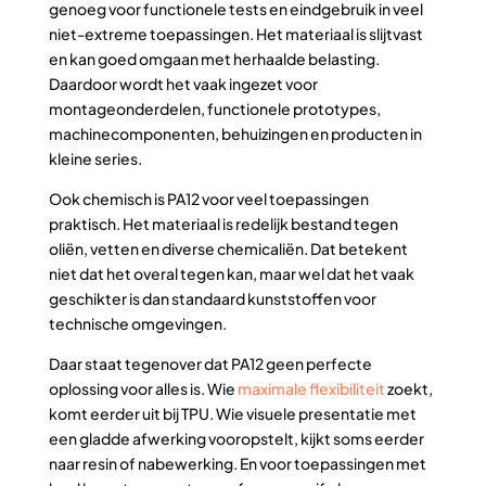
genoeg voor functionele tests en eindgebruik in veel
niet-extreme toepassingen. Het materiaal is slijtvast
en kan goed omgaan met herhaalde belasting.
Daardoor wordt het vaak ingezet voor
montageonderdelen, functionele prototypes,
machinecomponenten, behuizingen en producten in
kleine series.
Ook chemisch is PA12 voor veel toepassingen
praktisch. Het materiaal is redelijk bestand tegen
oliën, vetten en diverse chemicaliën. Dat betekent
niet dat het overal tegen kan, maar wel dat het vaak
geschikter is dan standaard kunststoffen voor
technische omgevingen.
Daar staat tegenover dat PA12 geen perfecte
oplossing voor alles is. Wie
maximale flexibiliteit
zoekt,
komt eerder uit bij TPU. Wie visuele presentatie met
een gladde afwerking vooropstelt, kijkt soms eerder
naar resin of nabewerking. En voor toepassingen met