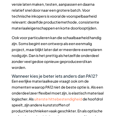
versie laten maken, testen, aanpassen en daarna
relatief snel door naar een grotere batch. Voor
technische inkopers is vooral de voorspelbaarheid
relevant: dezelfde productiemethode, consistente
materiaaleigenschappen en korte doorlooptijden.
Ook voor particulieren kan die schaalbaarheid handig
zijn. Soms begint een ontwerp als een eenmalig
project, maar blijkt later dat er meerdere exemplaren
nodig zijn. Dan is het prettig als hetzelfde onderdeel
zonder veel gedoe opnieuw geproduceerd kan
worden.
Wanneer kies je beter iets anders dan PA12?
Een eerlijke materiaalkeuze vraagt ook om de
momenten waarop PA12 niet de beste optie is. Als een
onderdeel zeer flexibel moet zijn, is elastisch materiaal
logischer. Als
uiterste hittebestendigheid
de hoofdrol
speelt, zijn andere kunststoffen of
productietechnieken vaak geschikter. En als optische