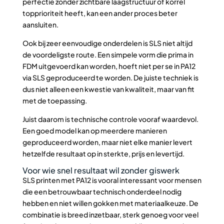
perfectie zonder zichtbare laagstructuur of korrel
topprioriteit heeft, kan een ander proces beter
aansluiten.
Ook bij zeer eenvoudige onderdelen is SLS niet altijd
de voordeligste route. Een simpele vorm die prima in
FDM uitgevoerd kan worden, hoeft niet per se in PA12
via SLS geproduceerd te worden. De juiste techniek is
dus niet alleen een kwestie van kwaliteit, maar van fit
met de toepassing.
Juist daarom is technische controle vooraf waardevol.
Een goed model kan op meerdere manieren
geproduceerd worden, maar niet elke manier levert
hetzelfde resultaat op in sterkte, prijs en levertijd.
Voor wie snel resultaat wil zonder giswerk
SLS printen met PA12 is vooral interessant voor mensen
die een betrouwbaar technisch onderdeel nodig
hebben en niet willen gokken met materiaalkeuze. De
combinatie is breed inzetbaar, sterk genoeg voor veel