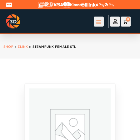

0

Account
Winke
€
0
SHOP
>
ZLINK
> STEAMPUNK FEMALE STL