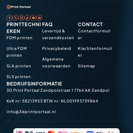
PRINTTECHNI
FAQ
CONTACT
EKEN
Levertijd &
Contactformuli
FDM printen
verzendkosten
er
Ultra FDM
Privacybeleid
Klachtenformuli
printen
er
Algemene
SLA printen
voorwaarden
Sitemap
SLS printen
BEDRIJFSINFORMATIE
3D Print Portaal
Zandpolstraat 1
7764 AK Zandpol
KvK nr: 58213953
BTW nr: NL001993739B64
info@3dprintportaal.nl